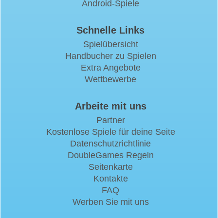
Android-Spiele
Schnelle Links
Spielübersicht
Handbucher zu Spielen
Extra Angebote
Wettbewerbe
Arbeite mit uns
Partner
Kostenlose Spiele für deine Seite
Datenschutzrichtlinie
DoubleGames Regeln
Seitenkarte
Kontakte
FAQ
Werben Sie mit uns