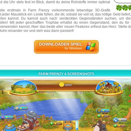
 die Uhr stets fest im Blick, damit du deine Rohstoffe immer optimal
3.45454
die erstmals in Farm Frenzy vorkommende lebendige 3
D-Grafik
110
 jeder Mausklick ein Leiste füllen, die dir, sobald sie voll ist, das nötige Geld liefer
üllen kannst. Du kannst auch nach versteckten Gegenständen suchen, um die
füllen! Mit jeder geschafften Trophäe erhältst du einen Gegenstand, den du für
verwenden kannst. Aber das beste aller neuen Features erfreut das Herz: Stelle d
uhn einander vor und sieh was dann passiert!
DOWNLOADEN SPIEL
for Windows
FARM FRENZY 4 SCREENSHOTS