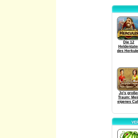
Die 12
Heldentate
des Herkul
Jo's große
Traum: Mei
eigenes Ca
VE