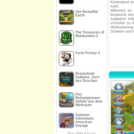
Kontostand und
nutzt.
Während du 
Our Beautiful
bestaunst, wird
Earth
Aufgaben erf
schneller zu 
Verbesserung 
Schwein und H
The Treasures of
Montezuma 2
Farm Frenzy 4
Dreamland
Solitaire: Zorn
des Drachen
Das
Rettungsteam:
Gefahr aus dem
Weltraum
Summer
Adventure:
American
Voyage