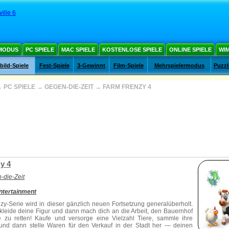
ille 6
MODUS
PC SPIELE
MAC SPIELE
KOSTENLOSE SPIELE
ONLINE SPIELE
WIM
ild-Spiele
Fest-Spiele
3-Gewinnt
Film-Spiele
Mehrspielermodus
Puzzl
→
PC SPIELE
→
GEGEN-DIE-ZEIT
→
FARM FRENZY 4
y 4
-die-Zeit
ntertainment
zy-Serie
wird in dieser gänzlich neuen Fortsetzung generalüberholt.
leide deine Figur und dann mach dich an die Arbeit, den Bauernhof
e zu retten! Kaufe und versorge eine Vielzahl Tiere, sammle ihre
und dann stelle Waren für den Verkauf in der Stadt her — deinen