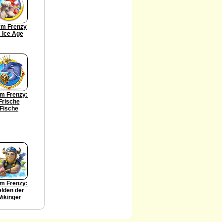
rm Frenzy
: Ice Age
m Frenzy:
Frische
Fische
m Frenzy:
lden der
ikinger