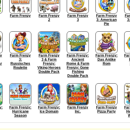
Farm Frenzy
Farm Frenzy
Farm Frenzy
Farm Frenzy
Fa
2
3
3: American
3
Pie
zy
Farm Frenzy
Farm Frenzy
Farm Frenzy:
Farm Frenzy:
Far
3:
3 & Farm
Ancient
Das Antike
r
Russisches
Frenzy:
Rome & Farm
Rom
Roulette
Viking Heroes
Frenzy: Gone
Double Pack
Fishing
Double Pack
y:
Farm Frenzy:
Farm Frenzy:
Farm Frenzy
Farm Frenzy
Far
Hurricane
Ice Domain
Inc.
Pizza Party
He
Season
W