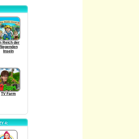
m Reich der
fliegenden
Inseln
TV Farm
Y 4: