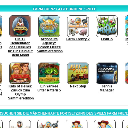
FARM FRENZY 4 GEBUNDENE SPIELE
Die 12
Argonauts
Farm Frenzy 2
FishCo
I
n
Heldentaten
Agency:
es
des Herkules
Golden Fleece
IX: Ein Held auf
Sammleredition
dem Mond
r
Kids of Hellas:
Ein Yankee
Next Stop
Tennis
n
Zurück zum
unter Rittern 5
Manager
fé
Olymp
Sammleredition
RSUCHEN SIE DIE MÄRCHENHAFTE FORTSETZUNG DES SPIELS FARM FRENZ