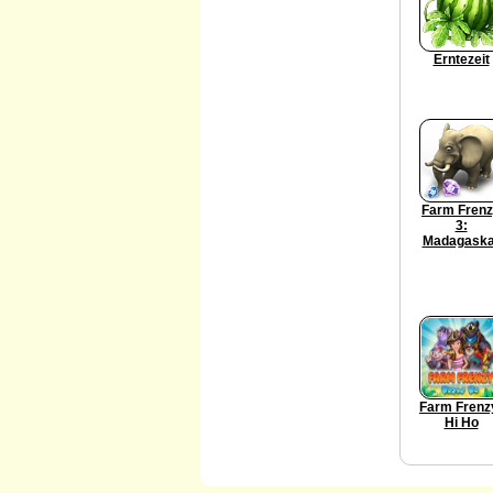
Erntezeit
Farm Fren
3:
Madagaska
Farm Frenz
Hi Ho