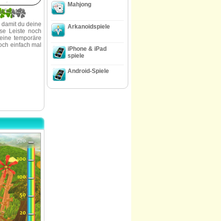
Mahjong
54545455
t, damit du deine
Arkanoidspiele
se Leiste noch
 eine temporäre
och einfach mal
iPhone & iPad
spiele
Android-Spiele