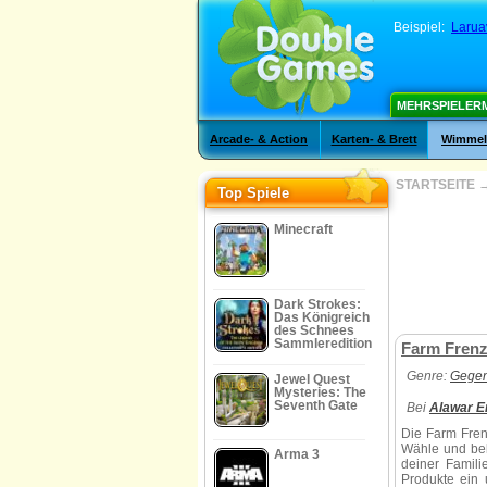
Beispiel:
Laruav
MEHRSPIELER
Arcade- & Action
Karten- & Brett
Wimmelb
STARTSEITE
Top Spiele
Minecraft
Dark Strokes:
Das Königreich
des Schnees
Sammleredition
Farm Frenz
Genre:
Gegen
Jewel Quest
Mysteries: The
Seventh Gate
Bei
Alawar E
Die Farm
Fren
Wähle und bek
Arma 3
deiner Famili
Produkte ein 