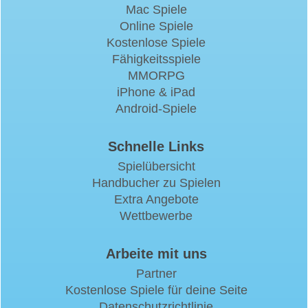
Mac Spiele
Online Spiele
Kostenlose Spiele
Fähigkeitsspiele
MMORPG
iPhone & iPad
Android-Spiele
Schnelle Links
Spielübersicht
Handbucher zu Spielen
Extra Angebote
Wettbewerbe
Arbeite mit uns
Partner
Kostenlose Spiele für deine Seite
Datenschutzrichtlinie