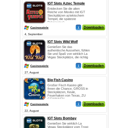
IGT Slots Aztec Temple
Entdecken Sie die alten
Reiche von Mexiko mit IGT
Steckplätzen aztekischem
Tempel, die späteste
Prämiesteck...
i
Downloaden
Casinospiele
4, September
IGT Slots Wild Wolf
Genießen Sie das
authentische Aussehen, fühlen
Sie und Spaß von wirklich La
Vegas Steckplätze, die richtig
...
i
Downloaden
Casinospiele
27, August
Big Fish Casino
Großer Fisch Kasino gibt
Ihnen die Chance, GROSS in
Steckplätzen, Keule,
Feuerhaken von Texas, ZU
GEWINNEN,...
i
Downloaden
Casinospiele
22, August
IGT Slots Bombay
Genießen Sie wirklich La
Vegas Steckplätze vom Trost