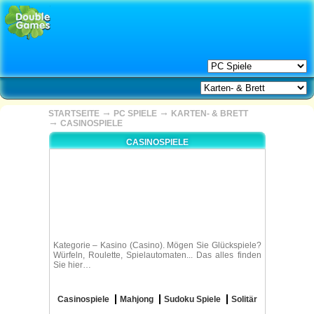
→
→
STARTSEITE
PC SPIELE
KARTEN- & BRETT
→
CASINOSPIELE
CASINOSPIELE
Kategorie – Kasino (Casino). Mögen Sie Glückspiele?
Würfeln, Roulette, Spielautomaten... Das alles finden
Sie hier…
Casinospiele
Mahjong
Sudoku Spiele
Solitär