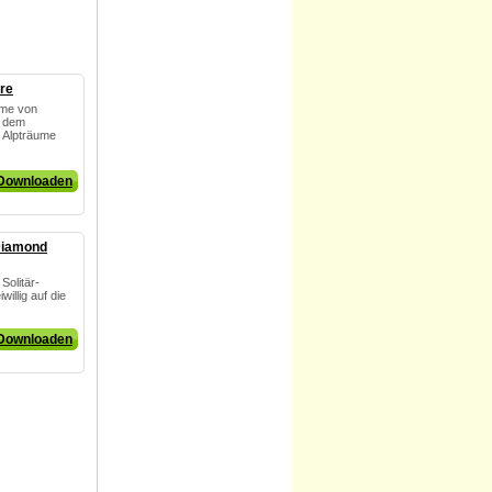
re
ume von
f dem
e Alpträume
Downloaden
 Diamond
Solitär-
willig auf die
Downloaden