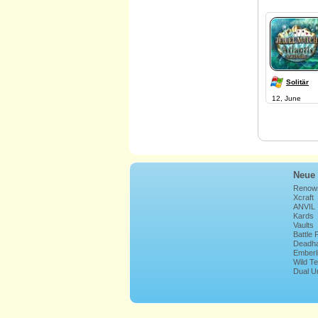
Solitär
12, June
Neue 
Renow
Xcraft
ANVIL
Kards
Vaults
Battle
Deadha
Emberl
Wild T
Lands
Dual U