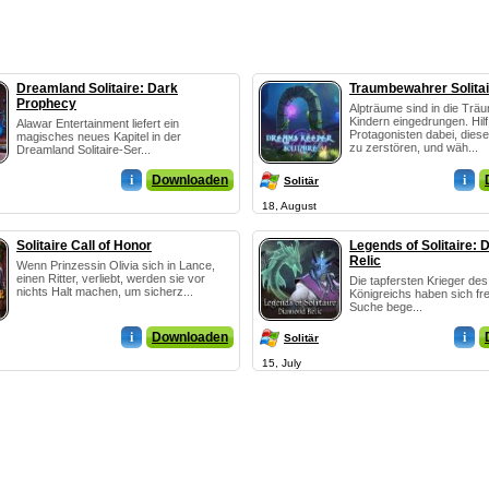
Dreamland Solitaire: Dark
Traumbewahrer Solitai
Prophecy
Alpträume sind in die Trä
Kindern eingedrungen. Hil
Alawar Entertainment liefert ein
Protagonisten dabei, dies
magisches neues Kapitel in der
zu zerstören, und wäh...
Dreamland Solitaire-Ser...
i
Downloaden
i
Solitär
18, August
Solitaire Call of Honor
Legends of Solitaire:
Relic
Wenn Prinzessin Olivia sich in Lance,
einen Ritter, verliebt, werden sie vor
Die tapfersten Krieger des 
nichts Halt machen, um sicherz...
Königreichs haben sich frei
Suche bege...
i
Downloaden
i
Solitär
15, July