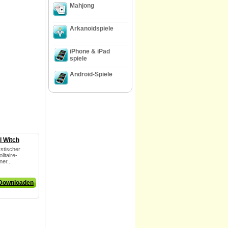
Mahjong
Arkanoidspiele
iPhone & iPad
spiele
Android-Spiele
l Witch
ystischer
litaire-
er...
Downloaden