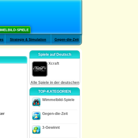
MELBILD-SPIELE
es
Strategie & Simulation
Gegen-die-Zeit
Spiele auf Deutsch
Xcraft
Alle Spiele in der deutschen
TOP-KATEGORIEN
Wimmelbild-Spiele
ker
Gegen-die-Zeit
3-Gewinnt