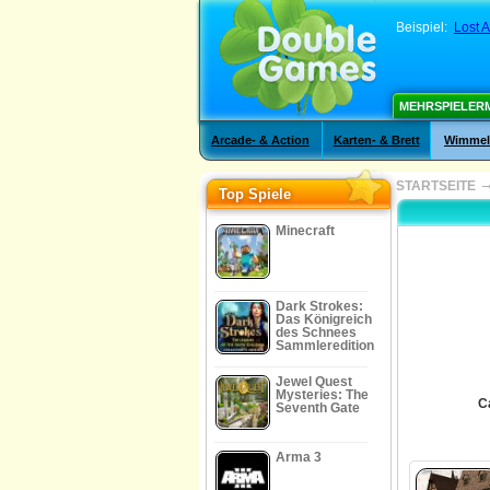
Beispiel:
Lost A
MEHRSPIELER
Arcade- & Action
Karten- & Brett
Wimmelb
STARTSEITE
Top Spiele
Minecraft
Dark Strokes:
Das Königreich
des Schnees
Sammleredition
Jewel Quest
Mysteries: The
C
Seventh Gate
Arma 3