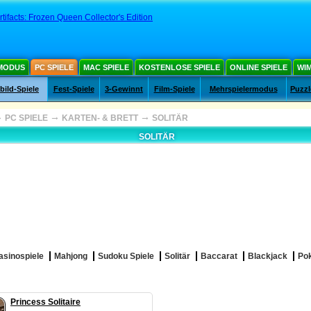
rtifacts: Frozen Queen Collector's Edition
MODUS
PC SPIELE
MAC SPIELE
KOSTENLOSE SPIELE
ONLINE SPIELE
WIM
ild-Spiele
Fest-Spiele
3-Gewinnt
Film-Spiele
Mehrspielermodus
Puzzl
→
→
→
PC SPIELE
KARTEN- & BRETT
SOLITÄR
SOLITÄR
asinospiele
Mahjong
Sudoku Spiele
Solitär
Baccarat
Blackjack
Po
Princess Solitaire