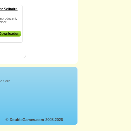
: Solitaire
lmproduzent,
einer
Downloaden
ne Seite
© DoubleGames.com 2003-2026