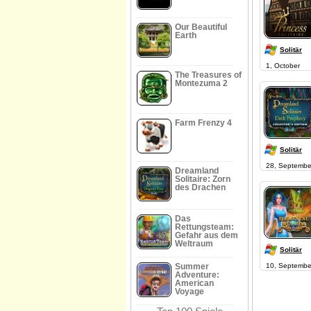
Our Beautiful
Earth
Solitär
1, October
The Treasures of
Montezuma 2
Farm Frenzy 4
Solitär
28, Septembe
Dreamland
Solitaire: Zorn
des Drachen
Das
Rettungsteam:
Gefahr aus dem
Weltraum
Solitär
Summer
10, Septembe
Adventure:
American
Voyage