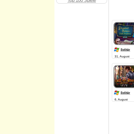
Top 100 Spiele
Solitär
31, August
Solitär
6, August