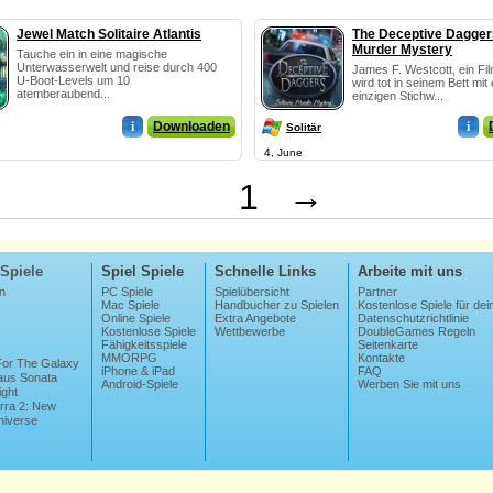
Jewel Match Solitaire Atlantis
The Deceptive Daggers
Murder Mystery
Tauche ein in eine magische
Unterwasserwelt und reise durch 400
James F. Westcott, ein Fi
U-Boot-Levels um 10
wird tot in seinem Bett mit 
atemberaubend...
einzigen Stichw...
i
Downloaden
i
Solitär
4, June
1
→
Spiele
Spiel Spiele
Schnelle Links
Arbeite mit uns
n
PC Spiele
Spielübersicht
Partner
Mac Spiele
Handbucher zu Spielen
Kostenlose Spiele für dei
Online Spiele
Extra Angebote
Datenschutzrichtlinie
Kostenlose Spiele
Wettbewerbe
DoubleGames Regeln
Fähigkeitsspiele
Seitenkarte
MMORPG
Kontakte
 For The Galaxy
iPhone & iPad
FAQ
us Sonata
Android-Spiele
Werben Sie mit uns
ight
erra 2: New
niverse