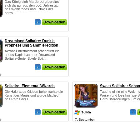
Das Königreich Marderburg bereitet
sich darauf vor, den 500. Jahrestag
des Wohlstands und Erfolgs der
herrs...
i
Downloaden
Dreamland Solitaire: Dunkle
Prophezeiung Sammleredition
Alawar Entertainment präsentiert ein
neues Kapitel aus der Dreamland
Solitaire-Serie! Spiele Soli...
i
Downloaden
r
Solitaire: Elemental Wizards
Sweet Solitaire: Schoo
Die Halbrasse Gideon beherrschte die
Tauche ein in eine Welt m
Kunst der Magie und wurde Mitglied
Wesen und löse knifflige So
des Rates der E...
Herausforderungen, um ein
i
Downloaden
i
Solitär
r
7, September