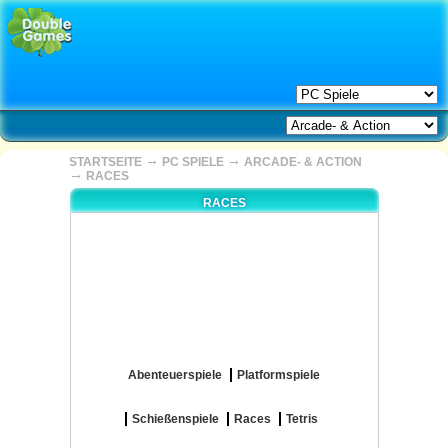
→
→
STARTSEITE
PC SPIELE
ARCADE- & ACTION
→
RACES
RACES
Abenteuerspiele
Platformspiele
Schießenspiele
Races
Tetris