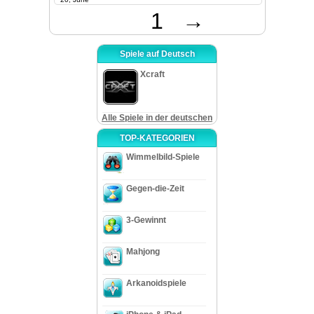
1
→
Spiele auf Deutsch
Xcraft
Alle Spiele in der deutschen
TOP-KATEGORIEN
Wimmelbild-Spiele
Gegen-die-Zeit
3-Gewinnt
Mahjong
Arkanoidspiele