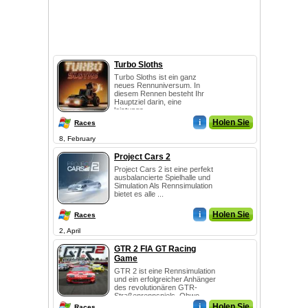
Turbo Sloths
Turbo Sloths ist ein ganz
neues Rennuniversum. In
diesem Rennen besteht Ihr
Hauptziel darin, eine
leistungs...
i
Holen Sie
Races
8, February
Project Cars 2
Project Cars 2 ist eine perfekt
ausbalancierte Spielhalle und
Simulation Als Rennsimulation
bietet es alle ...
i
Holen Sie
Races
2, April
GTR 2 FIA GT Racing
Game
GTR 2 ist eine Rennsimulation
und ein erfolgreicher Anhänger
des revolutionären GTR-
Straßenrennspiels. Obwo...
i
Holen Sie
Races