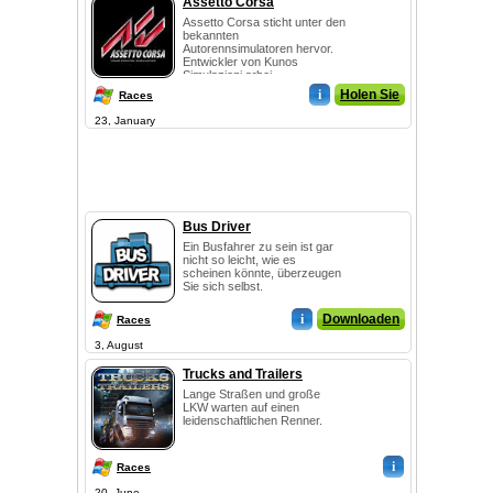
Assetto Corsa
Assetto Corsa sticht unter den
bekannten
Autorennsimulatoren hervor.
Entwickler von Kunos
Simulazioni arbei...
i
Holen Sie
Races
23, January
Bus Driver
Ein Busfahrer zu sein ist gar
nicht so leicht, wie es
scheinen könnte, überzeugen
Sie sich selbst.
i
Downloaden
Races
3, August
Trucks and Trailers
Lange Straßen und große
LKW warten auf einen
leidenschaftlichen Renner.
i
Races
20, June