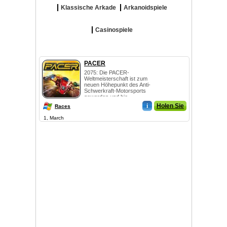
Klassische Arkade
Arkanoidspiele
Casinospiele
PACER
2075: Die PACER-
Weltmeisterschaft ist zum
neuen Höhepunkt des Anti-
Schwerkraft-Motorsports
geworden und bie...
i
Holen Sie
Races
1, March