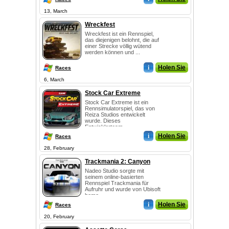
13, March
Wreckfest
Wreckfest ist ein Rennspiel,
das diejenigen belohnt, die auf
einer Strecke völlig wütend
werden können und ...
i
Holen Sie
Races
6, March
Stock Car Extreme
Stock Car Extreme ist ein
Rennsimulatorspiel, das von
Reiza Studios entwickelt
wurde. Dieses
Entwicklerteam...
i
Holen Sie
Races
28, February
Trackmania 2: Canyon
Nadeo Studio sorgte mit
seinem online-basierten
Rennspiel Trackmania für
Aufruhr und wurde von Ubisoft
beme...
i
Holen Sie
Races
20, February