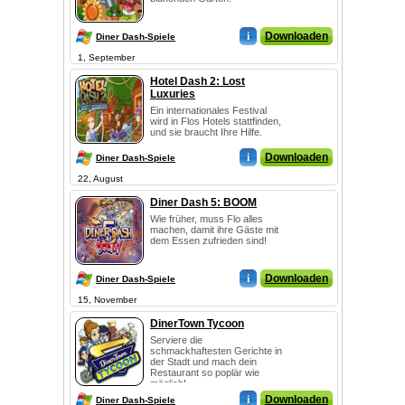
i
Downloaden
Diner Dash-Spiele
1, September
Hotel Dash 2: Lost
Luxuries
Ein internationales Festival
wird in Flos Hotels stattfinden,
und sie braucht Ihre Hilfe.
i
Downloaden
Diner Dash-Spiele
22, August
Diner Dash 5: BOOM
Wie früher, muss Flo alles
machen, damit ihre Gäste mit
dem Essen zufrieden sind!
i
Downloaden
Diner Dash-Spiele
15, November
DinerTown Tycoon
Serviere die
schmackhaftesten Gerichte in
der Stadt und mach dein
Restaurant so poplär wie
möglich!
i
Downloaden
Diner Dash-Spiele