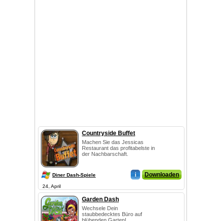
Countryside Buffet
Machen Sie das Jessicas
Restaurant das profitabelste in
der Nachbarschaft.
i
Downloaden
Diner Dash-Spiele
24, April
Garden Dash
Wechsele Dein
staubbedecktes Büro auf
blühenden Garten!