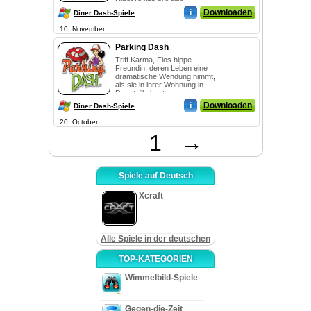
DinerTowns auf eine...
i
Downloaden
Diner Dash-Spiele
10, November
Parking Dash
Triff Karma, Flos hippe
Freundin, deren Leben eine
dramatische Wendung nimmt,
als sie in ihrer Wohnung in
Donutville konta...
i
Downloaden
Diner Dash-Spiele
20, October
1
→
Spiele auf Deutsch
Xcraft
Alle Spiele in der deutschen
TOP-KATEGORIEN
Wimmelbild-Spiele
Gegen-die-Zeit