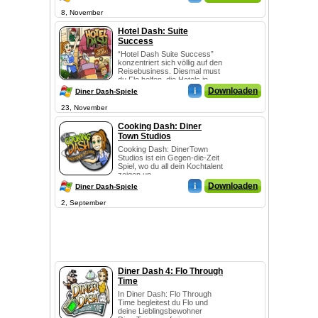
8, November
Hotel Dash: Suite
Success
“Hotel Dash Suite Success”
konzentriert sich völlig auf den
Reisebusiness. Diesmal must
du Flo helfen, die Hotels in
Diner...
i
Downloaden
Diner Dash-Spiele
23, November
Cooking Dash: Diner
Town Studios
Cooking Dash: DinerTown
Studios ist ein Gegen-die-Zeit
Spiel, wo du all dein Kochtalent
zeigen un...
i
Downloaden
Diner Dash-Spiele
2, September
Diner Dash 4: Flo Through
Time
In Diner Dash: Flo Through
Time begleitest du Flo und
deine Lieblingsbewohner