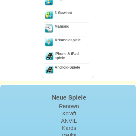
3-Gewinnt
Mahjong
Arkanoidspiele
iPhone & iPad
spiele
Android-Spiele
Neue Spiele
Renown
Xcraft
ANVIL
Kards
Vaults