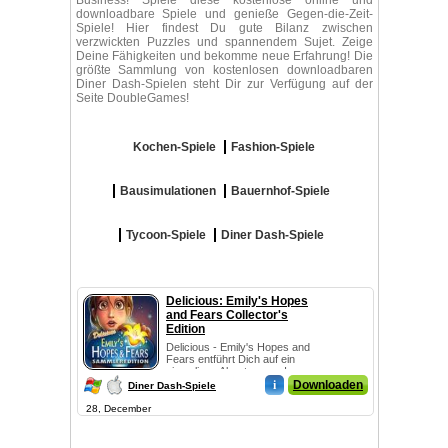
Business! Spiele diese kostenlose online und
downloadbare Spiele und genieße Gegen-die-Zeit-
Spiele! Hier findest Du gute Bilanz zwischen
verzwickten Puzzles und spannendem Sujet. Zeige
Deine Fähigkeiten und bekomme neue Erfahrung! Die
größte Sammlung von kostenlosen downloadbaren
Diner Dash-Spielen steht Dir zur Verfügung auf der
Seite DoubleGames!
Kochen-Spiele
Fashion-Spiele
Bausimulationen
Bauernhof-Spiele
Tycoon-Spiele
Diner Dash-Spiele
Delicious: Emily's Hopes
and Fears Collector's
Edition
Delicious - Emily's Hopes and
Fears entführt Dich auf ein
einmaliges Abenteuer ... Im
heißesten ...
i
Downloaden
Diner Dash-Spiele
28, December