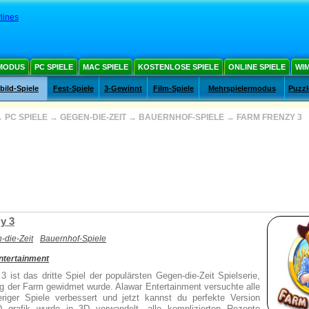
lines
MODUS
PC SPIELE
MAC SPIELE
KOSTENLOSE SPIELE
ONLINE SPIELE
WIM
ild-Spiele
Fest-Spiele
3-Gewinnt
Film-Spiele
Mehrspielermodus
Puzzl
→
PC SPIELE
→
GEGEN-DIE-ZEIT
→
BAUERNHOF-SPIELE
→
FARM FRENZY 3
y 3
-die-Zeit
Bauernhof-Spiele
ntertainment
 ist das dritte Spiel der populärsten Gegen-die-Zeit Spielserie,
ng der Farm gewidmet wurde. Alawar Entertainment versuchte alle
riger Spiele verbessert und jetzt kannst du perfekte Version
 grafik wurde in 3D verwandelt, alle komplizierten Rezepte