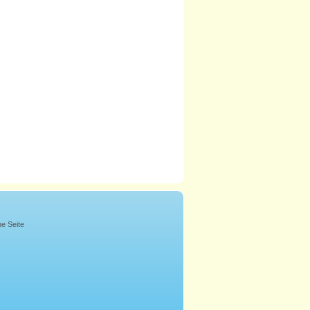
ne Seite