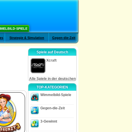
MELBILD-SPIELE
es
Strategie & Simulation
Gegen-die-Zeit
Spiele auf Deutsch
Xcraft
Alle Spiele in der deutschen
TOP-KATEGORIEN
Wimmelbild-Spiele
Gegen-die-Zeit
3-Gewinnt