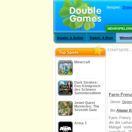
Beispiel:
Snaky
MEHRSPIELER
Arcade- & Action
Karten- & Brett
Wimmelb
STARTSEITE
Top Spiele
Minecraft
Dark Strokes:
Das Königreich
des Schnees
Sammleredition
Farm Frenz
Genre:
Gegen
Jewel Quest
Mysteries: The
Seventh Gate
Bei
Alawar E
Farm Frenzy 3
die der Leitu
Arma 3
Mängel vorhe
genießen! 2D