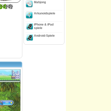
Mahjong
98081953
4
Arkanoidspiele
iPhone & iPad
spiele
Android-Spiele