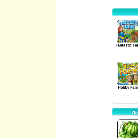
Fantastic F
Hobby Far
VE