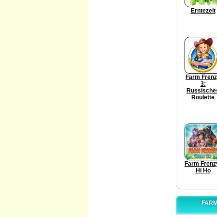
Erntezeit
Farm Fren
3:
Russische
Roulette
Farm Frenz
Hi Ho
FARM