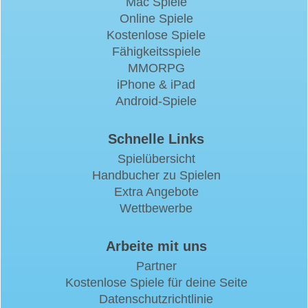
Mac Spiele
Online Spiele
Kostenlose Spiele
Fähigkeitsspiele
MMORPG
iPhone & iPad
Android-Spiele
Schnelle Links
Spielübersicht
Handbucher zu Spielen
Extra Angebote
Wettbewerbe
Arbeite mit uns
Partner
Kostenlose Spiele für deine Seite
Datenschutzrichtlinie