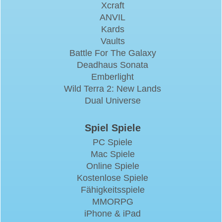
Xcraft
ANVIL
Kards
Vaults
Battle For The Galaxy
Deadhaus Sonata
Emberlight
Wild Terra 2: New Lands
Dual Universe
Spiel Spiele
PC Spiele
Mac Spiele
Online Spiele
Kostenlose Spiele
Fähigkeitsspiele
MMORPG
iPhone & iPad