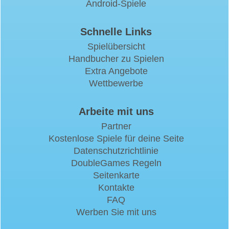
Android-Spiele
Schnelle Links
Spielübersicht
Handbucher zu Spielen
Extra Angebote
Wettbewerbe
Arbeite mit uns
Partner
Kostenlose Spiele für deine Seite
Datenschutzrichtlinie
DoubleGames Regeln
Seitenkarte
Kontakte
FAQ
Werben Sie mit uns