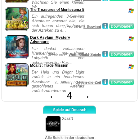
Wachsen Sie einen kleinen
lok...
The Treasures of Montezuma 5
Ein aufregendes 3-Gewinnt
Abenteuer erwartet alle, die
sich trauen den Dschungel
Downloaden
7, February /
3-Gewinnt
der Azteken zu e...
Dark Asylum: Mystery
Adventure
Ein dunkel verlassenen
Krankenhaus mit einem
Downloaden
2, February /
Wimmelbild-Spiele
Labyrinth von
geheimnisvollen Pas...
Moai 3: Trade Mission
Der Held und Bright Light
zurück in ein brandneues
Abenteuer um ein
Downloaden
25, January /
Gegen-die-Zeit
gestohlenes Artefakt
zurückzufordern un...
←
4
→
Spiele auf Deutsch
Xcraft
Alle Spiele in der deutschen