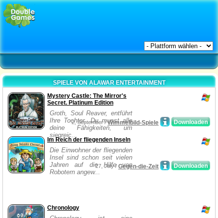
SPIELE VON ALAWAR ENTERTAINMENT
Mystery Castle: The Mirror's
Secret. Platinum Edition
Groth, Soul Reaver, entführt
Ihre Tochter. Du musst alle
Downloaden
2, September /
Wimmelbild-Spiele
deine Fähigkeiten, um
siegreic...
Im Reich der fliegenden Inseln
Die Einwohner der fliegenden
Insel sind schon seit vielen
Jahren auf die Hilfe von
Downloaden
27, July /
Gegen-die-Zeit
Robotern angew...
Chronology