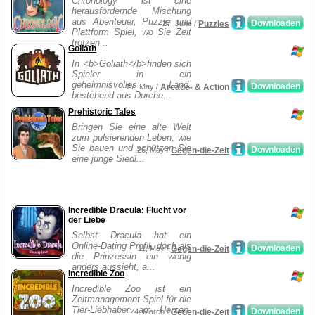
Chronology ist eine
herausfordernde Mischung
aus Abenteuer, Puzzle und
Downloaden
27, June /
Puzzles
Plattform Spiel, wo Sie Zeit
trotzen...
Goliath
In <b>Goliath</b>finden sich
Spieler in ein
geheimnisvolles Land,
Downloaden
27, May /
Arcade- & Action
bestehend aus Durche...
Prehistoric Tales
Bringen Sie eine alte Welt
zum pulsierenden Leben, wie
Sie bauen und schützen Sie
Downloaden
26, May /
Gegen-die-Zeit
eine junge Siedl...
Incredible Dracula: Flucht vor
der Liebe
Selbst Dracula hat ein
Online-Dating Profil, doch als
Downloaden
11, May /
Gegen-die-Zeit
die Prinzessin ein wenig
anders aussieht, a...
Incredible Zoo
Incredible Zoo ist ein
Zeitmanagement-Spiel für die
Tier-Liebhaber am Herzen.
Downloaden
24, March /
Gegen-die-Zeit