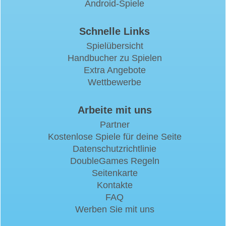
Android-Spiele
Schnelle Links
Spielübersicht
Handbucher zu Spielen
Extra Angebote
Wettbewerbe
Arbeite mit uns
Partner
Kostenlose Spiele für deine Seite
Datenschutzrichtlinie
DoubleGames Regeln
Seitenkarte
Kontakte
FAQ
Werben Sie mit uns