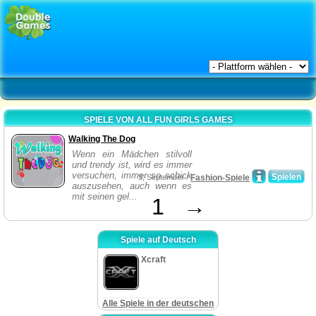
SPIELE VON ALL FUN GIRLS GAMES
Walking The Dog
Wenn ein Mädchen stilvoll
und trendy ist, wird es immer
versuchen, immer so schick
Spielen
3, September /
Fashion-Spiele
auszusehen, auch wenn es
mit seinen gel...
1
→
Spiele auf Deutsch
Xcraft
Alle Spiele in der deutschen