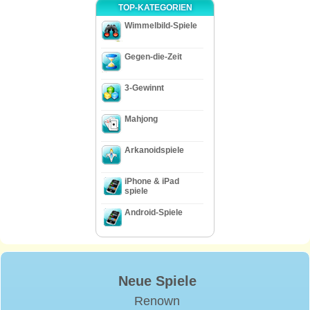
TOP-KATEGORIEN
Wimmelbild-Spiele
Gegen-die-Zeit
3-Gewinnt
Mahjong
Arkanoidspiele
iPhone & iPad
spiele
Android-Spiele
Neue Spiele
Renown