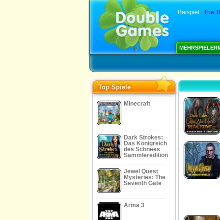
Beispiel:
The T
MEHRSPIELER
Top Spiele
Minecraft
Dark Strokes:
Das Königreich
des Schnees
Sammleredition
Jewel Quest
Mysteries: The
Seventh Gate
Arma 3