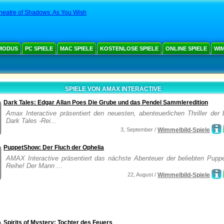
heatre of Shadows: As You Wish
MODUS
PC SPIELE
MAC SPIELE
KOSTENLOSE SPIELE
ONLINE SPIELE
WIM
SPIELE VON AMAX INTERACTIVE
Dark Tales: Edgar Allan Poes Die Grube und das Pendel Sammleredition
Amax Interactive präsentiert den neuesten, abenteuerlichen Thriller der 
Dark Tales -Rei...
3, September /
Wimmelbild-Spiele
PuppetShow: Der Fluch der Ophelia
AMAX Interactive präsentiert das nächste Abenteuer der beliebten Pupp
Reihe! Der Mann ...
22, August /
Wimmelbild-Spiele
Spirits of Mystery: Tochter des Feuers