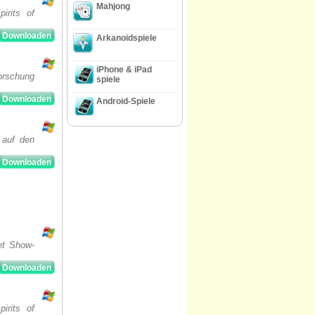
Mahjong
irits of
Downloaden
Arkanoidspiele
iPhone & iPad
orschung
spiele
Downloaden
Android-Spiele
 auf den
Downloaden
et Show-
Downloaden
irits of