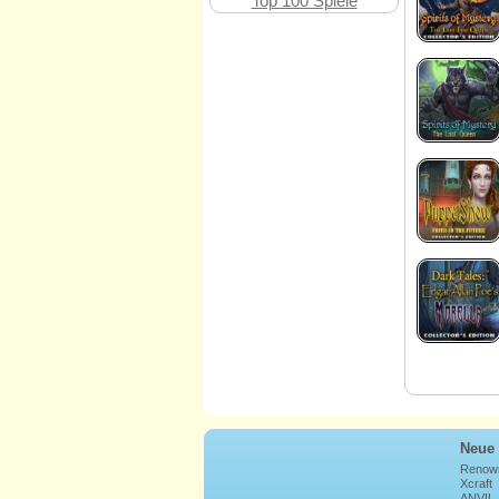
Top 100 Spiele
Neue 
Renow
Xcraft
ANVIL