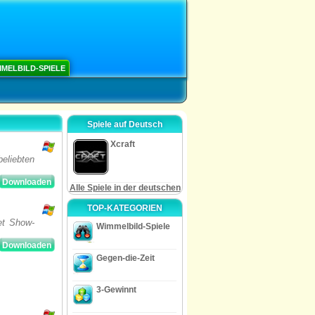
MELBILD-SPIELE
Spiele auf Deutsch
Xcraft
beliebten
Downloaden
Alle Spiele in der deutschen
TOP-KATEGORIEN
et Show-
Wimmelbild-Spiele
Downloaden
Gegen-die-Zeit
3-Gewinnt