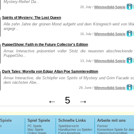
Mystery-Reihe! Da...
20, July /
Wimmelbild-Spiele
Spirits of Mystery: The Lost Queen
Alle zehn Jahre der grünen Mond aufgeht und dein Königreich wird von Wa
angegr...
16, July /
Wimmelbild-Spiele
PuppetShow: Faith in the Future Collector's Edition
Amax Interactive präsentiert voller Stolz die neuesten abschreckende 
PuppetSho...
13, July /
Wimmelbild-Spiele
Dark Tales: Morella von Edgar Allan Poe Sammleredition
Amax Interactive, die Schöpfer von Spirits of Mystery und Grim Facade s
dem nächsten Abe...
29, June /
Wimmelbild-Spiele
←
5
→
Spiele
Spiel Spiele
Schnelle Links
Arbeite mit uns
n
PC Spiele
Spielübersicht
Partner
Mac Spiele
Handbucher zu Spielen
Kostenlose Spiele für dei
Online Spiele
Extra Angebote
Datenschutzrichtlinie