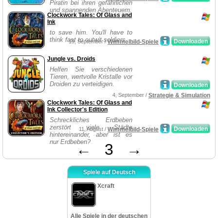
Piratin bei ihren gefährlichen
und spannenden Abenteuern.
Clockwork Tales: Of Glass and
Ink
to save him. You'll have to
think fast to outwit soldiers
Downloaden
19, September /
Wimmelbild-Spiele
Jungle vs. Droids
Helfen Sie verschiedenen
Tieren, wertvolle Kristalle vor
Droiden zu verteidigen.
Downloaden
4, September /
Strategie & Simulation
Clockwork Tales: Of Glass and
Ink Collector's Edition
Schreckliches Erdbeben
zerstört viele Städte
Downloaden
11, August /
Wimmelbild-Spiele
hintereinander, aber ist es
nur Erdbeben?
←
3
→
Spiele auf Deutsch
Xcraft
Alle Spiele in der deutschen