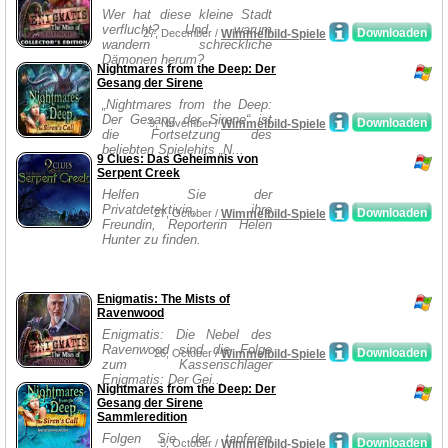
Wer hat diese kleine Stadt
verflucht? Und warum
Downloaden
27, December /
Wimmelbild-Spiele
wandern schreckliche
Dämonen herum?
Nightmares from the Deep: Der
Gesang der Sirene
„Nightmares from the Deep:
Der Gesang der Sirene“ ist
Downloaden
9, November /
Wimmelbild-Spiele
die Fortsetzung des
beliebten Spielehits „N...
9 Clues: Das Geheimnis von
Serpent Creek
Helfen Sie der
Privatdetektivin, ihre
Downloaden
27, October /
Wimmelbild-Spiele
Freundin, Reporterin Helen
Hunter zu finden.
Enigmatis: The Mists of
Ravenwood
Enigmatis: Die Nebel des
Ravenwood sind die Folge
Downloaden
26, October /
Wimmelbild-Spiele
zum Kassenschlager
Enigmatis: Der Gei...
Nightmares from the Deep: Der
Gesang der Sirene
Sammleredition
Folgen Sie der tapferen
Downloaden
5, October /
Wimmelbild-Spiele