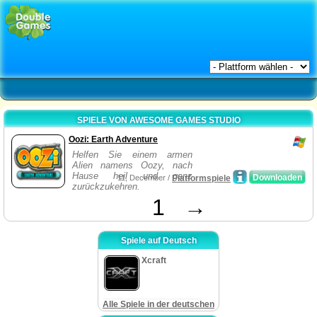
SPIELE VON AWESOME GAMES STUDIO
Oozi: Earth Adventure
Helfen Sie einem armen
Alien namens Oozy, nach
Hause heil und ganz
Downloaden
11, December /
Platformspiele
zurückzukehren.
1
→
Spiele auf Deutsch
Xcraft
Alle Spiele in der deutschen