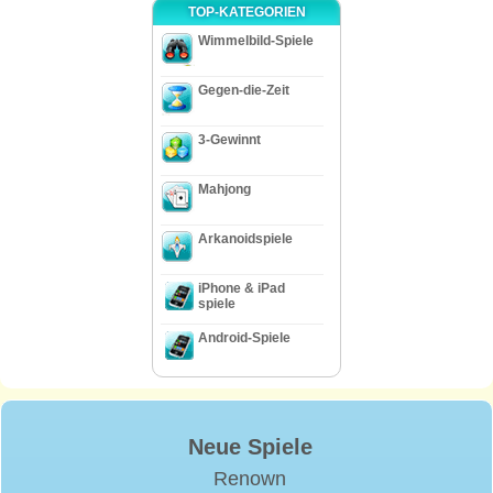
TOP-KATEGORIEN
Wimmelbild-Spiele
Gegen-die-Zeit
3-Gewinnt
Mahjong
Arkanoidspiele
iPhone & iPad
spiele
Android-Spiele
Neue Spiele
Renown