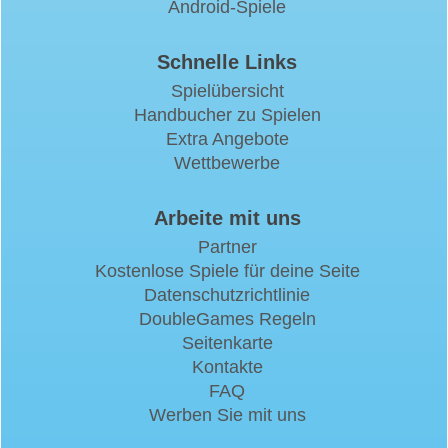
Android-Spiele
Schnelle Links
Spielübersicht
Handbucher zu Spielen
Extra Angebote
Wettbewerbe
Arbeite mit uns
Partner
Kostenlose Spiele für deine Seite
Datenschutzrichtlinie
DoubleGames Regeln
Seitenkarte
Kontakte
FAQ
Werben Sie mit uns