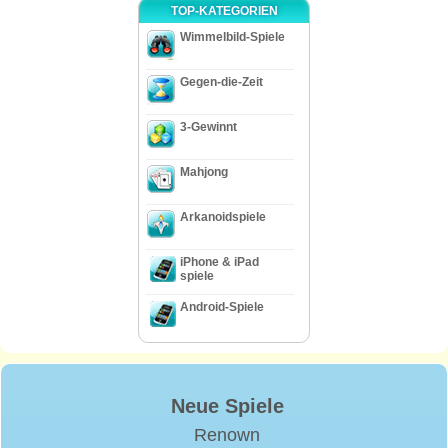
TOP-KATEGORIEN
Wimmelbild-Spiele
Gegen-die-Zeit
3-Gewinnt
Mahjong
Arkanoidspiele
iPhone & iPad
spiele
Android-Spiele
Neue Spiele
Renown