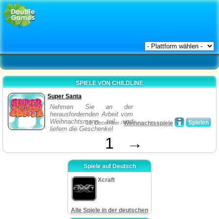
SPIELE VON CHILDLINE
Super Santa
Nehmen Sie an der
herausfordernden Arbeit vom
Weihnachtsmann teil und
Spielen
23, December /
Weihnachtsspiele
liefern die Geschenke!
1
→
Spiele auf Deutsch
Xcraft
Alle Spiele in der deutschen