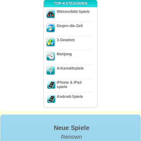
TOP-KATEGORIEN
Wimmelbild-Spiele
Gegen-die-Zeit
3-Gewinnt
Mahjong
Arkanoidspiele
iPhone & iPad
spiele
Android-Spiele
Neue Spiele
Renown