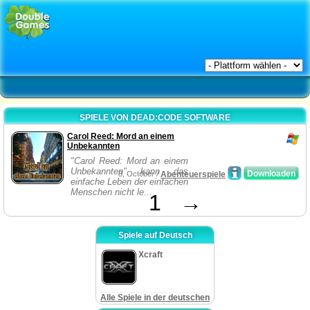
SPIELE VON DEAD:CODE SOFTWARE
Carol Reed: Mord an einem
Unbekannten
"Carol Reed: Mord an einem
Unbekannten" kann das
Downloaden
8, October /
Abenteuerspiele
einfache Leben der einfachen
Menschen nicht le...
1
→
Spiele auf Deutsch
Xcraft
Alle Spiele in der deutschen