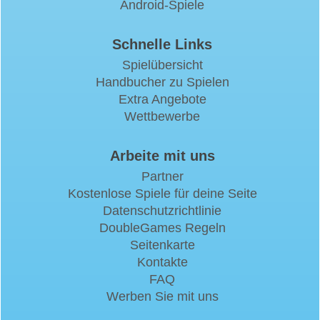
Android-Spiele
Schnelle Links
Spielübersicht
Handbucher zu Spielen
Extra Angebote
Wettbewerbe
Arbeite mit uns
Partner
Kostenlose Spiele für deine Seite
Datenschutzrichtlinie
DoubleGames Regeln
Seitenkarte
Kontakte
FAQ
Werben Sie mit uns