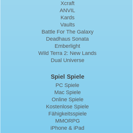
Xcraft
ANVIL
Kards
Vaults
Battle For The Galaxy
Deadhaus Sonata
Emberlight
Wild Terra 2: New Lands
Dual Universe
Spiel Spiele
PC Spiele
Mac Spiele
Online Spiele
Kostenlose Spiele
Fähigkeitsspiele
MMORPG
iPhone & iPad