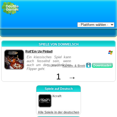
SPIELE VON DOMMELSCH
Roll'Em Up Pinball
Ein klassisches Spiel kann
auch fesselnd sein, wenn
auch um den gewöhnlichen
Downloaden
28, March /
Karten- & Brett
Flipper geht.
1
→
Spiele auf Deutsch
Xcraft
Alle Spiele in der deutschen