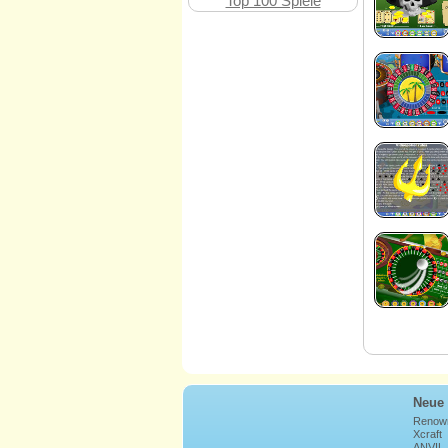
Top 100 Spiele
Neue 
Renow
Xcraft
ANVIL