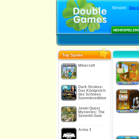
Beispiel:
Sea o
MEHRSPIELER
Top Spiele
Minecraft
Dark Strokes:
Das Königreich
des Schnees
Sammleredition
Jewel Quest
Mysteries: The
Seventh Gate
Arma 3