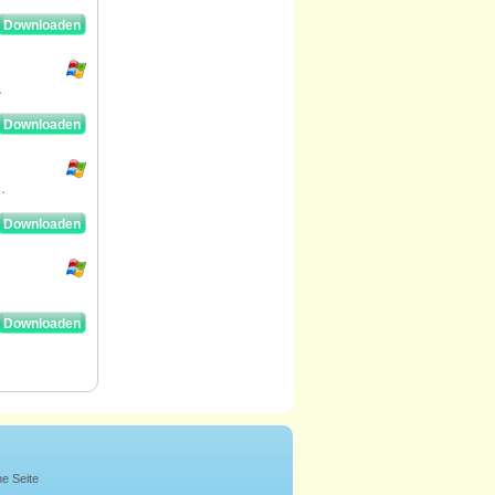
Downloaden
…
Downloaden
t…
Downloaden
Downloaden
ne Seite