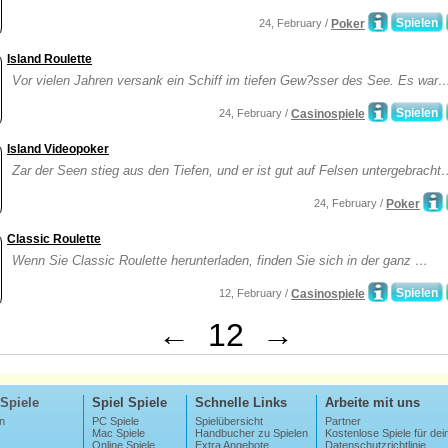
Spielen
24, February /
Poker
Island Roulette
Vor vielen Jahren versank ein Schiff im tiefen Gew?sser des See. Es war
Spielen
24, February /
Casinospiele
Island Videopoker
Zar der Seen stieg aus den Tiefen, und er ist gut auf Felsen untergebrach
24, February /
Poker
Classic Roulette
Wenn Sie Classic Roulette herunterladen, finden Sie sich in der ganz …
Spielen
12, February /
Casinospiele
←
12
→
Spiele
Spiel Spiele
Schnelle Links
Arbeite mit uns
n
PC Spiele
Spielübersicht
Partner
Mac Spiele
Handbucher zu Spielen
Kostenlose Spiele für dei
Online Spiele
Extra Angebote
Datenschutzrichtlinie