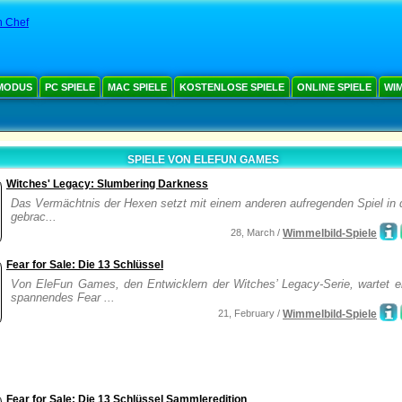
h Chef
MODUS
PC SPIELE
MAC SPIELE
KOSTENLOSE SPIELE
ONLINE SPIELE
WIM
SPIELE VON ELEFUN GAMES
Witches' Legacy: Slumbering Darkness
Das Vermächtnis der Hexen setzt mit einem anderen aufregenden Spiel in 
gebrac...
28, March /
Wimmelbild-Spiele
Fear for Sale: Die 13 Schlüssel
Von EleFun Games, den Entwicklern der Witches’ Legacy-Serie, wartet e
spannendes Fear ...
21, February /
Wimmelbild-Spiele
Fear for Sale: Die 13 Schlüssel Sammleredition