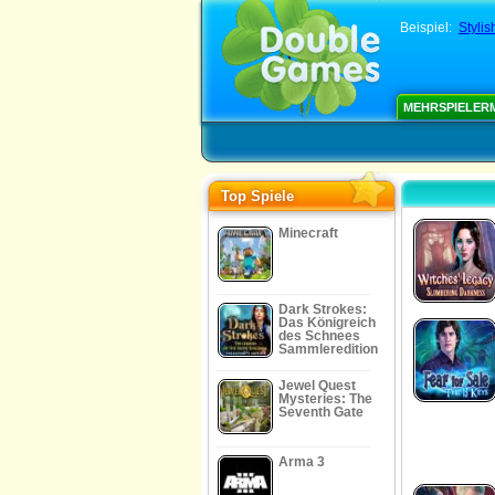
Beispiel:
Stylis
MEHRSPIELER
Top Spiele
Minecraft
Dark Strokes:
Das Königreich
des Schnees
Sammleredition
Jewel Quest
Mysteries: The
Seventh Gate
Arma 3