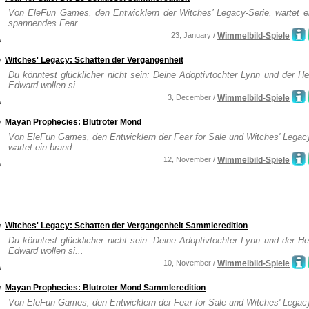
Von EleFun Games, den Entwicklern der Witches’ Legacy-Serie, wartet e
spannendes Fear ...
23, January /
Wimmelbild-Spiele
Witches' Legacy: Schatten der Vergangenheit
Du könntest glücklicher nicht sein: Deine Adoptivtochter Lynn und der H
Edward wollen si...
3, December /
Wimmelbild-Spiele
Mayan Prophecies: Blutroter Mond
Von EleFun Games, den Entwicklern der Fear for Sale und Witches' Legacy
wartet ein brand...
12, November /
Wimmelbild-Spiele
Witches' Legacy: Schatten der Vergangenheit Sammleredition
Du könntest glücklicher nicht sein: Deine Adoptivtochter Lynn und der H
Edward wollen si...
10, November /
Wimmelbild-Spiele
Mayan Prophecies: Blutroter Mond Sammleredition
Von EleFun Games, den Entwicklern der Fear for Sale und Witches' Legacy