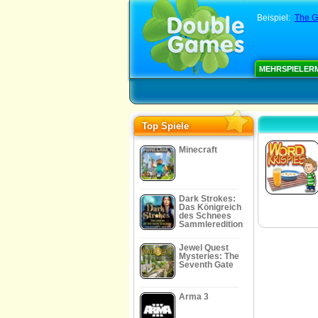
Beispiel:
The G
MEHRSPIELER
Top Spiele
Minecraft
Dark Strokes:
Das Königreich
des Schnees
Sammleredition
Jewel Quest
Mysteries: The
Seventh Gate
Arma 3