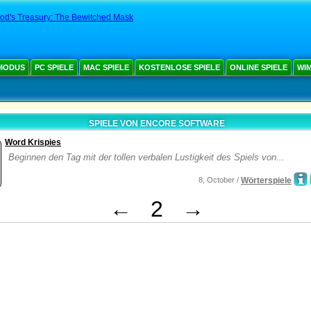
od's Treasury: The Bewitched Mask
MODUS
PC SPIELE
MAC SPIELE
KOSTENLOSE SPIELE
ONLINE SPIELE
WIM
SPIELE VON ENCORE SOFTWARE
Word Krispies
Beginnen den Tag mit der tollen verbalen Lustigkeit des Spiels von...
8, October /
Wörterspiele
←
2
→