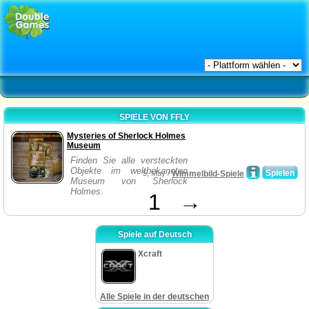
SPIELE VON FFLY
Mysteries of Sherlock Holmes
Museum
Finden Sie alle versteckten
Objekte im weltbekannten
Spielen
5, May /
Wimmelbild-Spiele
Museum von Sherlock
Holmes.
1
→
Spiele auf Deutsch
Xcraft
Alle Spiele in der deutschen