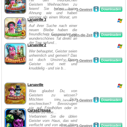
Hilf den freundlichen
Geistern Weihnachten zu
feiern! Sie haben keine
Downloaden
27, December /
3-Gewinnt
Ahnung wie und haben
weniger als einen Monat, um
Laruaville 3
sic...
Auf ihrer Suche nach einer
neuen Bleibe haben die
freundlichen Gespenster ein
Downloaden
17, September /
Gegen-die-Zeit
wunderschönes Tal direkt an
der See gefund...
Laruaville 2
Wer behauptet, Geister seien
unheimlich und gemein? Das
ist doch Unsinn! Diese
Downloaden
30, April /
3-Gewinnt
Geister sind nett und
knuddelig - und sie b...
Laruaville
Was glaubst Du, von
Geistern zu wissen?
Möchten sie Dich
Downloaden
9, January /
3-Gewinnt
erschrecken? Bevorzugen
sie auf Friedhöfen oder in
Cursed House
Ruinen zu lebe...
Verbannen Sie die üblen
Geister vom Haus, das wird
verflucht und von alten üblen
Downloaden
9, August /
3-Gewinnt