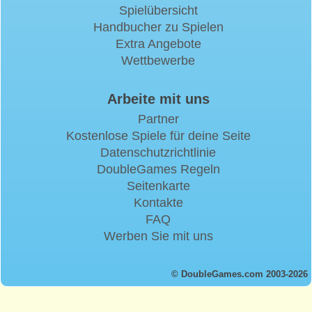
Spielübersicht
Handbucher zu Spielen
Extra Angebote
Wettbewerbe
Arbeite mit uns
Partner
Kostenlose Spiele für deine Seite
Datenschutzrichtlinie
DoubleGames Regeln
Seitenkarte
Kontakte
FAQ
Werben Sie mit uns
© DoubleGames.com 2003-2026