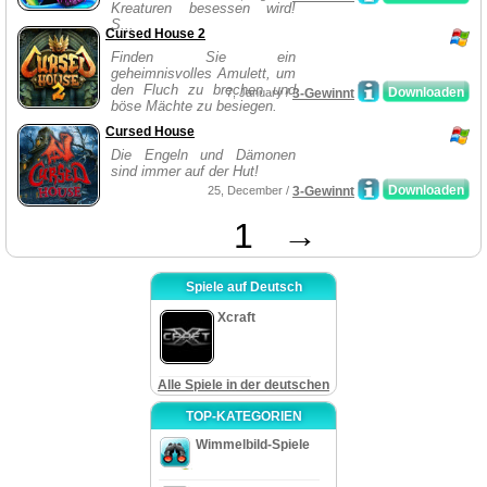
Kreaturen besessen wird!
S...
Cursed House 2
Finden Sie ein
geheimnisvolles Amulett, um
den Fluch zu brechen und
Downloaden
7, January /
3-Gewinnt
böse Mächte zu besiegen.
Cursed House
Die Engeln und Dämonen
sind immer auf der Hut!
Downloaden
25, December /
3-Gewinnt
1
→
Spiele auf Deutsch
Xcraft
Alle Spiele in der deutschen
TOP-KATEGORIEN
Wimmelbild-Spiele