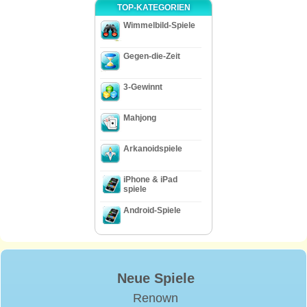
TOP-KATEGORIEN
Wimmelbild-Spiele
Gegen-die-Zeit
3-Gewinnt
Mahjong
Arkanoidspiele
iPhone & iPad
spiele
Android-Spiele
Neue Spiele
Renown