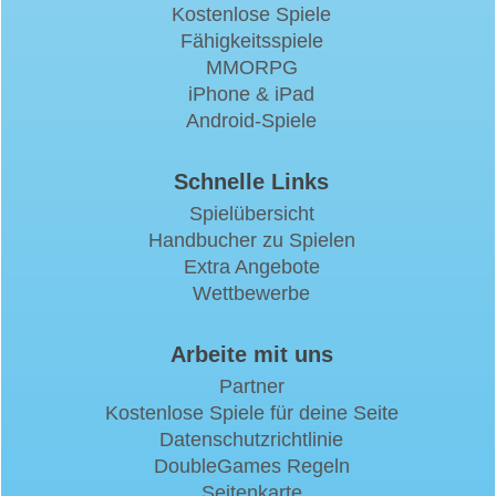
Kostenlose Spiele
Fähigkeitsspiele
MMORPG
iPhone & iPad
Android-Spiele
Schnelle Links
Spielübersicht
Handbucher zu Spielen
Extra Angebote
Wettbewerbe
Arbeite mit uns
Partner
Kostenlose Spiele für deine Seite
Datenschutzrichtlinie
DoubleGames Regeln
Seitenkarte