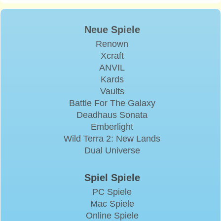
Neue Spiele
Renown
Xcraft
ANVIL
Kards
Vaults
Battle For The Galaxy
Deadhaus Sonata
Emberlight
Wild Terra 2: New Lands
Dual Universe
Spiel Spiele
PC Spiele
Mac Spiele
Online Spiele