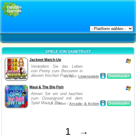
SPIELE VON GAMETRUST
Jackpot Match-Up
Verändern Sie das Leben
von Penny zum Besseren in
diesem frischen Puzzle!
Downloaden
23, April /
Linienspiele
Maui & The Big Fish
Atmen Sie ein und tauchen
zum Ozeangrund mit dem
Spiel Maui & The...
Downloaden
17, October /
Arcade- & Action
1
→