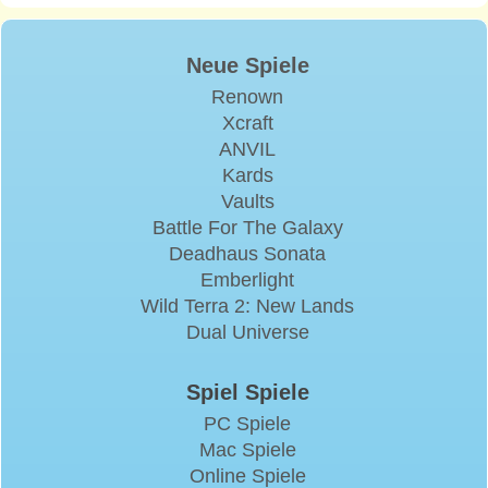
Neue Spiele
Renown
Xcraft
ANVIL
Kards
Vaults
Battle For The Galaxy
Deadhaus Sonata
Emberlight
Wild Terra 2: New Lands
Dual Universe
Spiel Spiele
PC Spiele
Mac Spiele
Online Spiele