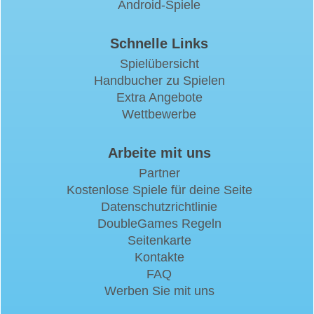
Android-Spiele
Schnelle Links
Spielübersicht
Handbucher zu Spielen
Extra Angebote
Wettbewerbe
Arbeite mit uns
Partner
Kostenlose Spiele für deine Seite
Datenschutzrichtlinie
DoubleGames Regeln
Seitenkarte
Kontakte
FAQ
Werben Sie mit uns