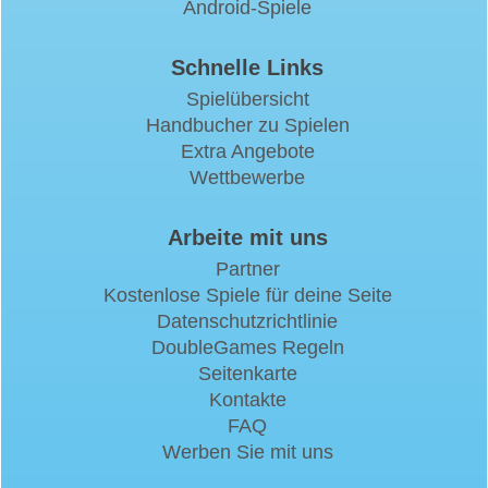
Android-Spiele
Schnelle Links
Spielübersicht
Handbucher zu Spielen
Extra Angebote
Wettbewerbe
Arbeite mit uns
Partner
Kostenlose Spiele für deine Seite
Datenschutzrichtlinie
DoubleGames Regeln
Seitenkarte
Kontakte
FAQ
Werben Sie mit uns