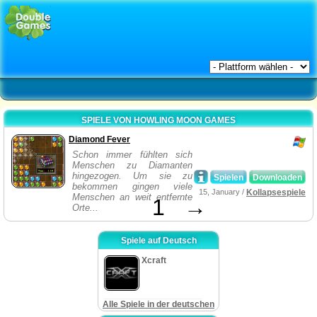
SPIELE VON HOWLING MOON GAMES
Diamond Fever
Schon immer fühlten sich
Menschen zu Diamanten
hingezogen. Um sie zu
Spielen
Downloaden
bekommen gingen viele
15, January /
Kollapsespiele
Menschen an weit entfernte
1
→
Orte...
Spiele auf Deutsch
Xcraft
Alle Spiele in der deutschen