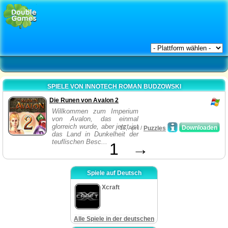
SPIELE VON INNOTECH ROMAN BUDZOWSKI
Die Runen von Avalon 2
Willkommen zum Imperium
von Avalon, das einmal
glorreich wurde, aber jetzt ist
Downloaden
15, April /
Puzzles
das Land in Dunkelheit der
teuflischen Besc...
1
→
Spiele auf Deutsch
Xcraft
Alle Spiele in der deutschen