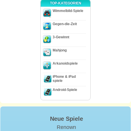
TOP-KATEGORIEN
Wimmelbild-Spiele
Gegen-die-Zeit
3-Gewinnt
Mahjong
Arkanoidspiele
iPhone & iPad
spiele
Android-Spiele
Neue Spiele
Renown