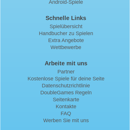
Android-Spiele
Schnelle Links
Spielübersicht
Handbucher zu Spielen
Extra Angebote
Wettbewerbe
Arbeite mit uns
Partner
Kostenlose Spiele für deine Seite
Datenschutzrichtlinie
DoubleGames Regeln
Seitenkarte
Kontakte
FAQ
Werben Sie mit uns