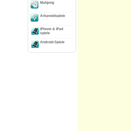
Mahjong
Arkanoidspiele
iPhone & iPad
spiele
Android-Spiele