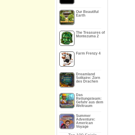
Our Beautiful
Earth
The Treasures of
Montezuma 2
Farm Frenzy 4
Dreamland
Solitaire: Zorn
des Drachen
Das
Rettungsteam:
Gefahr aus dem
Weltraum
Summer
Adventure:
American
Voyage