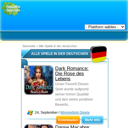
Startseite
>
Alle Spiele in der deutschen
ALLE SPIELE IN DER DEUTSCHEN
Dark Romance:
Die Rose des
Lebens
Unser Favorit! Dieses
Spiel wurde aufgrund
seiner hohen Qualität
und den vielen positiven
Bewertu...
24, September /
Wimmelbild-Spiele
Downloaden
Mehr Info
Danse Macabre: