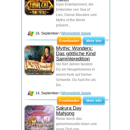
Eipix Entertainment, die
Entwickler von Sea of
Lies, Danse Macabre und
Myths of the World
präsent...
16, September /
Wimmelbild-Spiele
Downloaden
Mehr Info
Mythic Wonders:
Das göttliche Kind
Sammleredition
Vor fünf Jahren fandest
Du ein Neugeborenes in
einem Korb auf Deiner
Schwelle. Du hast ihn als
De...
14, September /
Wimmelbild-Spiele
Downloaden
Mehr Info
Sakura Day
Mahjong
Reise durch das
geheimnisvolle Asien und
lasse Dich von