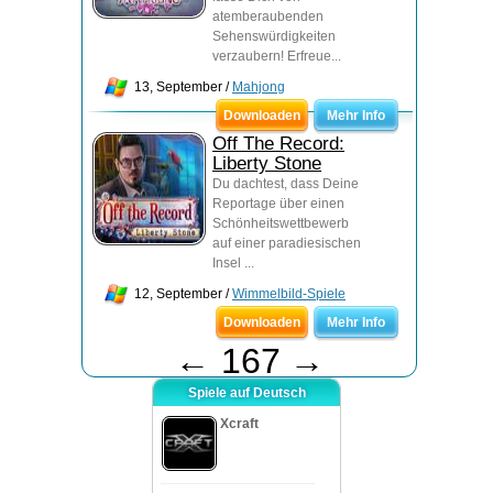
atemberaubenden
Sehenswürdigkeiten
verzaubern! Erfreue...
13, September /
Mahjong
Downloaden
Mehr Info
Off The Record:
Liberty Stone
Du dachtest, dass Deine
Reportage über einen
Schönheitswettbewerb
auf einer paradiesischen
Insel ...
12, September /
Wimmelbild-Spiele
Downloaden
Mehr Info
←
167
→
Spiele auf Deutsch
Xcraft