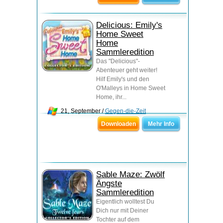
Delicious: Emily's
Home Sweet
Home
Sammleredition
Das "Delicious"-
Abenteuer geht weiter!
Hilf Emily's und den
O'Malleys in Home Sweet
Home, ihr...
21, September /
Gegen-die-Zeit
Downloaden
Mehr Info
Sable Maze: Zwölf
Ängste
Sammleredition
Eigentlich wolltest Du
Dich nur mit Deiner
Tochter auf dem