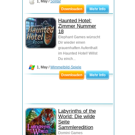
1, May /
Solitär
Downloaden
Mehr Info
Haunted Hotel:
Zimmer Nummer
18
Elephant Games wünscht
Dir wieder einen
grauenhaften Aufenthalt
im Haunted Hotel! Willst
Du einch...
1, May /
Wimmelbild-Spiele
Downloaden
Mehr Info
Labyrinths of the
World: Die wilde
Seite
Sammleredition
Domini Games