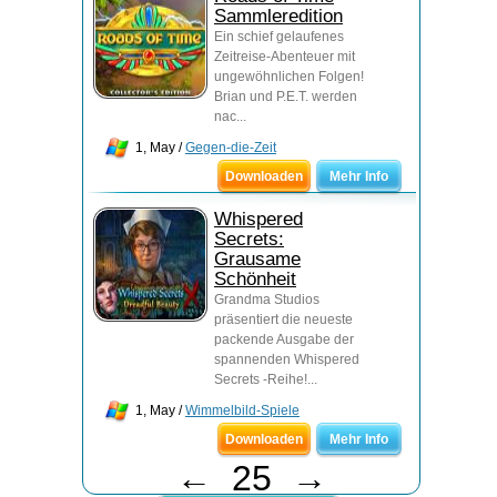
Sammleredition
Ein schief gelaufenes
Zeitreise-Abenteuer mit
ungewöhnlichen Folgen!
Brian und P.E.T. werden
nac...
1, May /
Gegen-die-Zeit
Downloaden
Mehr Info
Whispered
Secrets:
Grausame
Schönheit
Grandma Studios
präsentiert die neueste
packende Ausgabe der
spannenden Whispered
Secrets -Reihe!...
1, May /
Wimmelbild-Spiele
Downloaden
Mehr Info
←
25
→