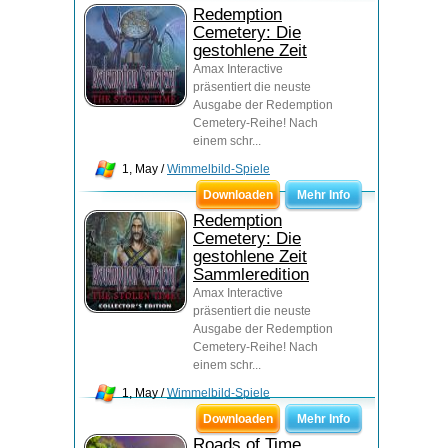
Redemption
Cemetery: Die
gestohlene Zeit
Amax Interactive
präsentiert die neuste
Ausgabe der Redemption
Cemetery-Reihe! Nach
einem schr...
1, May /
Wimmelbild-Spiele
Downloaden
Mehr Info
Redemption
Cemetery: Die
gestohlene Zeit
Sammleredition
Amax Interactive
präsentiert die neuste
Ausgabe der Redemption
Cemetery-Reihe! Nach
einem schr...
1, May /
Wimmelbild-Spiele
Downloaden
Mehr Info
Roads of Time