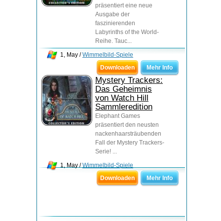
präsentiert eine neue
Ausgabe der
faszinierenden
Labyrinths of the World-
Reihe. Tauc...
1, May /
Wimmelbild-Spiele
Downloaden
Mehr Info
Mystery Trackers:
Das Geheimnis
von Watch Hill
Sammleredition
Elephant Games
präsentiert den neusten
nackenhaarsträubenden
Fall der Mystery Trackers-
Serie! ...
1, May /
Wimmelbild-Spiele
Downloaden
Mehr Info