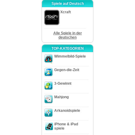
Spiele auf Deutsch
Xcraft
Alle Spiele in der
deutschen
TOP-KATEGORIEN
Wimmelbild-Spiele
Gegen-die-Zeit
3-Gewinnt
Mahjong
Arkanoidspiele
iPhone & iPad
spiele