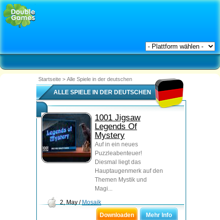
Startseite
>
Alle Spiele in der deutschen
ALLE SPIELE IN DER DEUTSCHEN
1001 Jigsaw
Legends Of
Mystery
Auf in ein neues
Puzzleabenteuer!
Diesmal liegt das
Hauptaugenmerk auf den
Themen Mystik und
Magi...
2, May /
Mosaik
Downloaden
Mehr Info