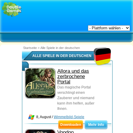
Startseite
>
Alle Spiele in der deutschen
ALLE SPIELE IN DER DEUTSCHEN
Allora und das
zerbrochene
Portal
Das magische Portal
verschlingt einen
Zauberer und niemand
kann ihm helfen, außer
Ihnen.
8, August /
Wimmelbild-Spiele
Downloaden
Mehr Info
Voodoo