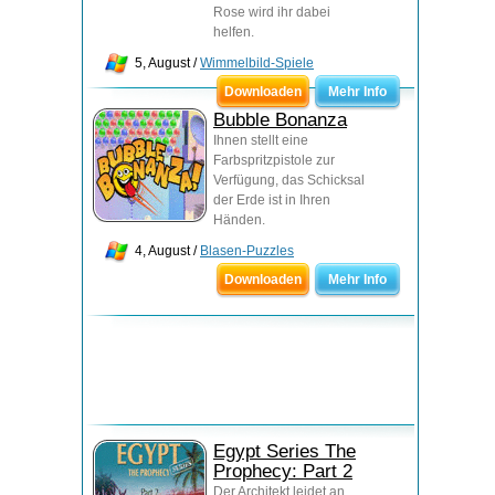
Rose wird ihr dabei
helfen.
5, August /
Wimmelbild-Spiele
Downloaden
Mehr Info
Bubble Bonanza
Ihnen stellt eine
Farbspritzpistole zur
Verfügung, das Schicksal
der Erde ist in Ihren
Händen.
4, August /
Blasen-Puzzles
Downloaden
Mehr Info
Egypt Series The
Prophecy: Part 2
Der Architekt leidet an