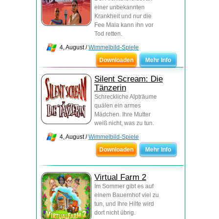
einer unbekannten
Krankheit und nur die
Fee Maia kann ihn vor
Tod retten.
4, August /
Wimmelbild-Spiele
Downloaden
Mehr Info
Silent Scream: Die
Tänzerin
Schreckliche Alpträume
quälen ein armes
Mädchen. Ihre Mutter
weiß nicht, was zu tun.
4, August /
Wimmelbild-Spiele
Downloaden
Mehr Info
Virtual Farm 2
Im Sommer gibt es auf
einem Bauernhof viel zu
tun, und Ihre Hilfe wird
dort nicht übrig.