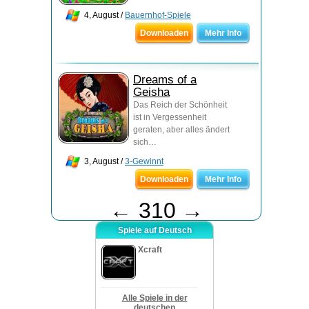
4, August /
Bauernhof-Spiele
Downloaden
Mehr Info
Dreams of a
Geisha
Das Reich der Schönheit
ist in Vergessenheit
geraten, aber alles ändert
sich…
3, August /
3-Gewinnt
Downloaden
Mehr Info
←
310
→
Spiele auf Deutsch
Xcraft
Alle Spiele in der
deutschen