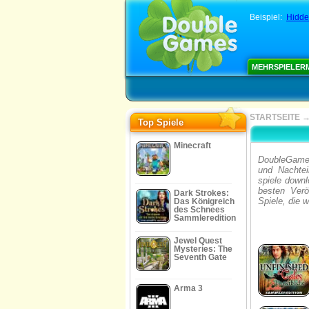
Beispiel:
Hidde
MEHRSPIELER
STARTSEITE
Top Spiele
Minecraft
DoubleGames
und Nachtei
spiele downl
besten Verö
Dark Strokes:
Spiele, die 
Das Königreich
des Schnees
Sammleredition
Jewel Quest
Mysteries: The
Seventh Gate
Arma 3