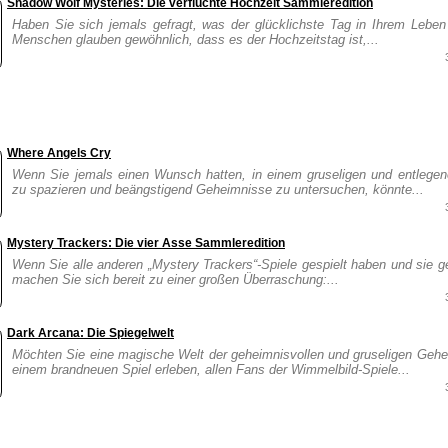
Shadow Wolf Mysteries: Die verfluchte Hochzeit Sammleredition
Haben Sie sich jemals gefragt, was der glücklichste Tag in Ihrem Leben 
Menschen glauben gewöhnlich, dass es der Hochzeitstag ist,...
Where Angels Cry
Wenn Sie jemals einen Wunsch hatten, in einem gruseligen und entlegen
zu spazieren und beängstigend Geheimnisse zu untersuchen, könnte...
Mystery Trackers: Die vier Asse Sammleredition
Wenn Sie alle anderen „Mystery Trackers“-Spiele gespielt haben und sie ge
machen Sie sich bereit zu einer großen Überraschung:...
Dark Arcana: Die Spiegelwelt
Möchten Sie eine magische Welt der geheimnisvollen und gruseligen Gehe
einem brandneuen Spiel erleben, allen Fans der Wimmelbild-Spiele...