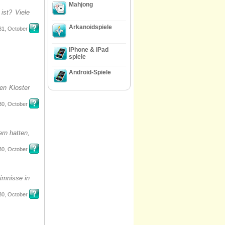
Mahjong
ist? Viele
Arkanoidspiele
31, October
iPhone & iPad
spiele
Android-Spiele
en Kloster
30, October
rn hatten,
30, October
imnisse in
30, October