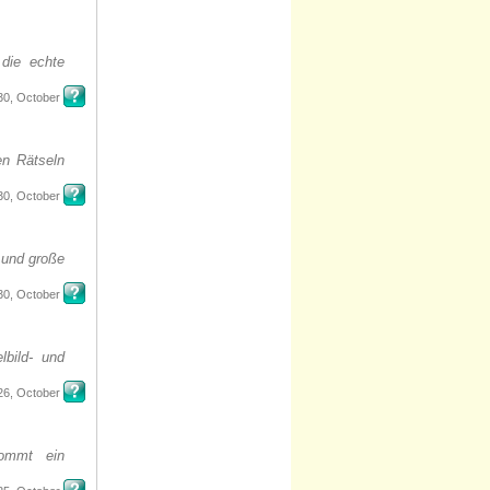
 die echte
30, October
en Rätseln
30, October
 und große
30, October
bild- und
26, October
kommt ein