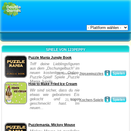
SPIELE VON 123PEPPY
Puzzle Mania Jungle Book
Triff deine Lieblingsfiguren
aus dem „Dschungelbuch“ im
neuen kostenlosen Online-
Spielen
18, November /
Jigsawpuzzles
Puzzle-Spiel! Spiele „Puzzle
Mania Jungle...
How to Make Fried Ice Cream
Wir sind sicher, dass du nie
etwas wie gebratenes Eis
gekocht und sogar
Spielen
21, May /
Kochen-Spiele
geschmeckt hast. Im
neuen...
Puzzlemania. Mickey Mouse