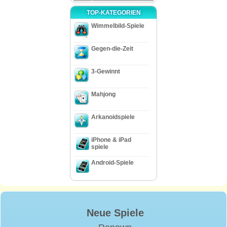
TOP-KATEGORIEN
Wimmelbild-Spiele
Gegen-die-Zeit
3-Gewinnt
Mahjong
Arkanoidspiele
iPhone & iPad
spiele
Android-Spiele
Neue Spiele