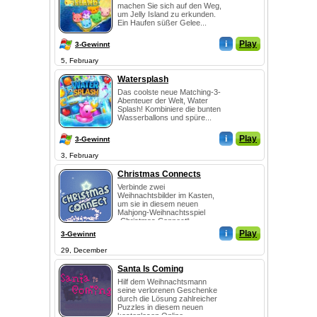
machen Sie sich auf den Weg,
um Jelly Island zu erkunden.
Ein Haufen süßer Gelee...
i
Play
3-Gewinnt
5, February
Watersplash
Das coolste neue Matching-3-
Abenteuer der Welt, Water
Splash! Kombiniere die bunten
Wasserballons und spüre...
i
Play
3-Gewinnt
3, February
Christmas Connects
Verbinde zwei
Weihnachtsbilder im Kasten,
um sie in diesem neuen
Mahjong-Weihnachtsspiel
„Christmas Connect“
verschwinden ...
i
Play
3-Gewinnt
29, December
Santa Is Coming
Hilf dem Weihnachtsmann
seine verlorenen Geschenke
durch die Lösung zahlreicher
Puzzles in diesem neuen
kostenlosen Online...