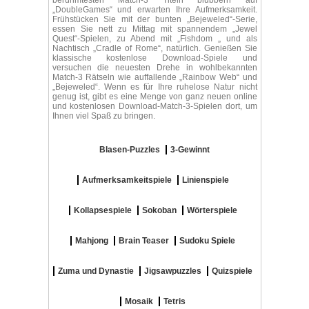
berühmtesten Match-3 Titeln blubbern auf
„DoubleGames“ und erwarten Ihre Aufmerksamkeit.
Frühstücken Sie mit der bunten „Bejeweled“-Serie,
essen Sie nett zu Mittag mit spannendem „Jewel
Quest“-Spielen, zu Abend mit „Fishdom „ und als
Nachtisch „Cradle of Rome“, natürlich. Genießen Sie
klassische kostenlose Download-Spiele und
versuchen die neuesten Drehe in wohlbekannten
Match-3 Rätseln wie auffallende „Rainbow Web“ und
„Bejeweled“. Wenn es für Ihre ruhelose Natur nicht
genug ist, gibt es eine Menge von ganz neuen online
und kostenlosen Download-Match-3-Spielen dort, um
Ihnen viel Spaß zu bringen.
Blasen-Puzzles
3-Gewinnt
Aufmerksamkeitspiele
Linienspiele
Kollapsespiele
Sokoban
Wörterspiele
Mahjong
Brain Teaser
Sudoku Spiele
Zuma und Dynastie
Jigsawpuzzles
Quizspiele
Mosaik
Tetris