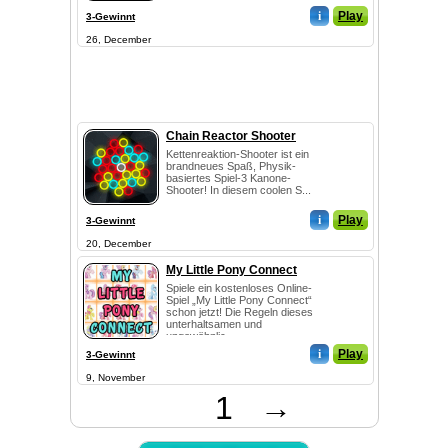
i
Play
3-Gewinnt
26, December
Chain Reactor Shooter
Kettenreaktion-Shooter ist ein
brandneues Spaß, Physik-
basiertes Spiel-3 Kanone-
Shooter! In diesem coolen S...
i
Play
3-Gewinnt
20, December
My Little Pony Connect
Spiele ein kostenloses Online-
Spiel „My Little Pony Connect“
schon jetzt! Die Regeln dieses
unterhaltsamen und
ungewöhnlic...
i
Play
3-Gewinnt
9, November
1
→