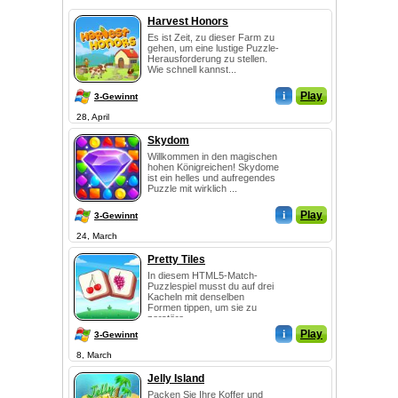
Harvest Honors
Es ist Zeit, zu dieser Farm zu
gehen, um eine lustige Puzzle-
Herausforderung zu stellen.
Wie schnell kannst...
i
Play
3-Gewinnt
28, April
Skydom
Willkommen in den magischen
hohen Königreichen! Skydome
ist ein helles und aufregendes
Puzzle mit wirklich ...
i
Play
3-Gewinnt
24, March
Pretty Tiles
In diesem HTML5-Match-
Puzzlespiel musst du auf drei
Kacheln mit denselben
Formen tippen, um sie zu
zerstöre...
i
Play
3-Gewinnt
8, March
Jelly Island
Packen Sie Ihre Koffer und