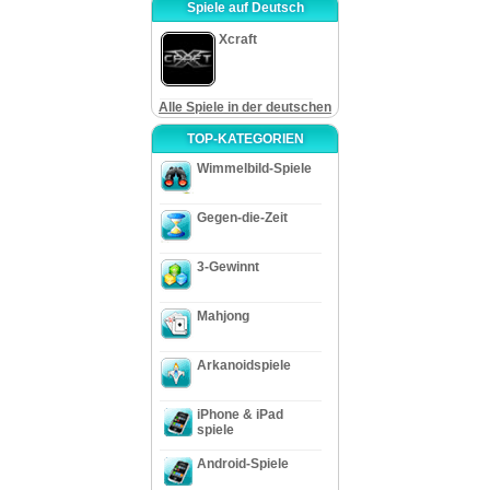
Spiele auf Deutsch
Xcraft
Alle Spiele in der deutschen
TOP-KATEGORIEN
Wimmelbild-Spiele
Gegen-die-Zeit
3-Gewinnt
Mahjong
Arkanoidspiele
iPhone & iPad
spiele
Android-Spiele