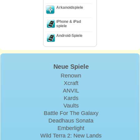
Arkanoidspiele
iPhone & iPad
spiele
Android-Spiele
Neue Spiele
Renown
Xcraft
ANVIL
Kards
Vaults
Battle For The Galaxy
Deadhaus Sonata
Emberlight
Wild Terra 2: New Lands