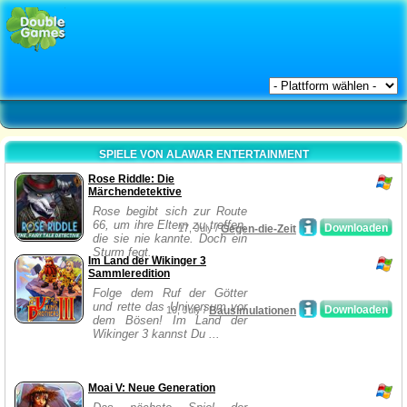
SPIELE VON ALAWAR ENTERTAINMENT
Rose Riddle: Die
Märchendetektive
Rose begibt sich zur Route
66, um ihre Eltern zu treffen,
Downloaden
17, July /
Gegen-die-Zeit
die sie nie kannte. Doch ein
Sturm fegt...
Im Land der Wikinger 3
Sammleredition
Folge dem Ruf der Götter
und rette das Universum vor
Downloaden
10, July /
Bausimulationen
dem Bösen! Im Land der
Wikinger 3 kannst Du ...
Moai V: Neue Generation