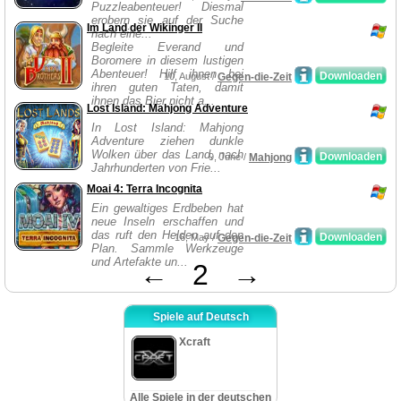
Puzzleabenteuer! Diesmal
erobern sie auf der Suche
Im Land der Wikinger II
nach eine...
Begleite Everand und
Boromere in diesem lustigen
Abenteuer! Hilf ihnen bei
Downloaden
10, August /
Gegen-die-Zeit
ihren guten Taten, damit
ihnen das Bier nicht a...
Lost Island: Mahjong Adventure
In Lost Island: Mahjong
Adventure ziehen dunkle
Wolken über das Land, nach
Downloaden
9, June /
Mahjong
Jahrhunderten von Frie...
Moai 4: Terra Incognita
Ein gewaltiges Erdbeben hat
neue Inseln erschaffen und
das ruft den Helden auf den
Downloaden
16, May /
Gegen-die-Zeit
Plan. Sammle Werkzeuge
und Artefakte un...
←
2
→
Spiele auf Deutsch
Xcraft
Alle Spiele in der deutschen