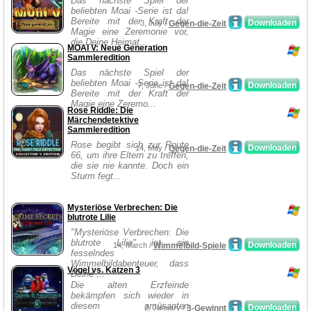
Das nächste Spiel der
beliebten Moai -Serie ist da!
Bereite mit der Kraft der
Downloaden
3, July /
Gegen-die-Zeit
Magie eine Zeremonie vor,
die Deine Heimat...
MOAI V: Neue Generation
Sammleredition
Das nächste Spiel der
beliebten Moai -Serie ist da!
Downloaden
7, June /
Gegen-die-Zeit
Bereite mit der Kraft der
Magie eine Zeremo...
Rose Riddle: Die
Märchendetektive
Sammleredition
Rose begibt sich zur Route
Downloaden
14, May /
Gegen-die-Zeit
66, um ihre Eltern zu treffen,
die sie nie kannte. Doch ein
Sturm fegt...
Mysteriöse Verbrechen: Die
blutrote Lilie
"Mysteriöse Verbrechen: Die
blutrote Lilie" ist ein
Downloaden
14, March /
Wimmelbild-Spiele
fesselndes
Wimmelbildabenteuer, dass
Vögel vs. Katzen 3
Deine ...
Die alten Erzfeinde
bekämpfen sich wieder in
diesem amüsanten
Downloaden
2, January /
3-Gewinnt