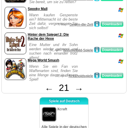
Sie bereit, um sie zu retten?
Spooky Mall
Wann kaufen Gespenste
ein? Mitternacht ist die beste
Zeit dafür, vergewissern Sie
Downloaden
7, May /
Gegen-die-Zeit
sich selbst!
Hinter dem Spiegel 2: Die
Rache der Hexe
Eine Mutter und ihr Sohn
werden wieder getrennt und
Downloaden
30, April /
Wimmelbild-Spiele
suchen nach einander trotz
allem!
Mega World Smash
Wenn Sie ein Fan von
Waffenarten sind, finden Sie
eine Menge davon in diesem
Downloaden
23, April /
Arkanoidspiele
Spiel!
←
21
→
Spiele auf Deutsch
Xcraft
Alle Spiele in der deutschen