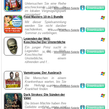
Untersuchen Sie eine Reihe
erschreckende Unfälle, die
Downloaden
8, June /
Wimmelbild-Spiele
im lokalen Vergnügungspark
passierten!
Food Masters 10-in-1 Bundle
Mit dieser Spielsammlung
werden Sie nicht darüber
nachdenken, wie diesen
Downloaden
7, June /
Kochen-Spiele
Sommer zu verbringen.
Legenden der Welt:
Koschtschei Der Unsterbliche
Ein junger Prinz sucht in
Legenden der Welt:
Downloaden
30, May /
Wimmelbild-Spiele
Koschtschei der
Unsterbliche, einem
rührenden und f...
Vampirsaga: Der Ausbruch
Die Menschen in einem
Krankenhaus warten, bis Sie
die Heilung von ihrer
Downloaden
17, May /
Wimmelbild-Spiele
Krankheit finden.
Dark Strokes: Die Sünden der
Väter
Die bösen Mächte haben Ihre
Geliebte entführt, wozu sind
Downloaden
10, May /
Wimmelbild-Spiele