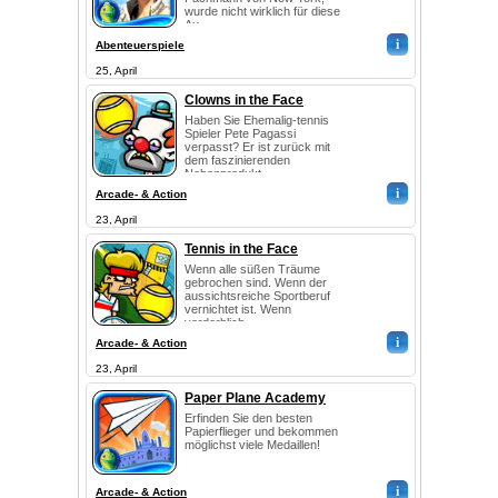
wurde nicht wirklich für diese
Au...
i
Abenteuerspiele
25, April
Clowns in the Face
Haben Sie Ehemalig-tennis
Spieler Pete Pagassi
verpasst? Er ist zurück mit
dem faszinierenden
Nebenprodukt ...
i
Arcade- & Action
23, April
Tennis in the Face
Wenn alle süßen Träume
gebrochen sind. Wenn der
aussichtsreiche Sportberuf
vernichtet ist. Wenn
verderblich...
i
Arcade- & Action
23, April
Paper Plane Academy
Erfinden Sie den besten
Papierflieger und bekommen
möglichst viele Medaillen!
i
Arcade- & Action