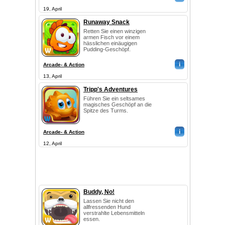
19, April
Runaway Snack
Retten Sie einen winzigen
armen Fisch vor einem
hässlichen einäugigen
Pudding-Geschöpf.
i
Arcade- & Action
13, April
Tripp's Adventures
Führen Sie ein seltsames
magisches Geschöpf an die
Spitze des Turms.
i
Arcade- & Action
12, April
Buddy, No!
Lassen Sie nicht den
allfressenden Hund
verstrahlte Lebensmitteln
essen.