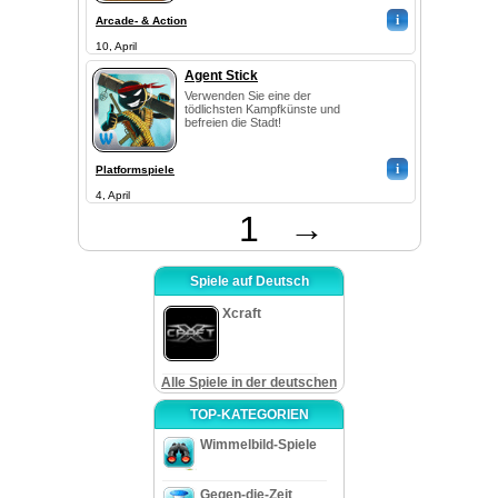
i
Arcade- & Action
10, April
Agent Stick
Verwenden Sie eine der
tödlichsten Kampfkünste und
befreien die Stadt!
i
Platformspiele
4, April
1
→
Spiele auf Deutsch
Xcraft
Alle Spiele in der deutschen
TOP-KATEGORIEN
Wimmelbild-Spiele
Gegen-die-Zeit