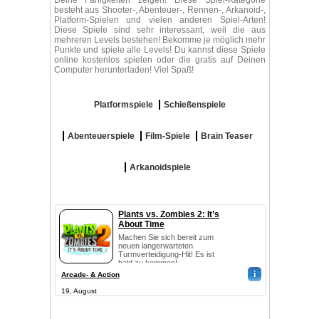
Deine Fähigkeiten zeigen! Diese Spiel-Kategorie
besteht aus Shooter-, Abenteuer-, Rennen-, Arkanoid-,
Platform-Spielen und vielen anderen Spiel-Arten!
Diese Spiele sind sehr interessant, weil die aus
mehreren Levels bestehen! Bekomme je möglich mehr
Punkte und spiele alle Levels! Du kannst diese Spiele
online kostenlos spielen oder die gratis auf Deinen
Computer herunterladen! Viel Spaß!
Platformspiele
Schießenspiele
Abenteuerspiele
Film-Spiele
Brain Teaser
Arkanoidspiele
Plants vs. Zombies 2: It’s
About Time
Machen Sie sich bereit zum
neuen langerwarteten
Turmverteidigung-Hit! Es ist
bald zu kommen!
i
Arcade- & Action
19, August