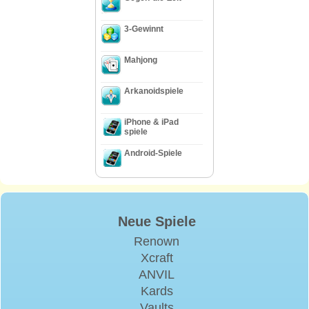
3-Gewinnt
Mahjong
Arkanoidspiele
iPhone & iPad
spiele
Android-Spiele
Neue Spiele
Renown
Xcraft
ANVIL
Kards
Vaults