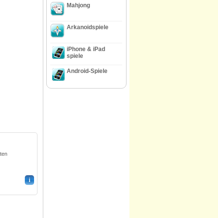
Mahjong
Arkanoidspiele
iPhone & iPad
spiele
Android-Spiele
ten
i