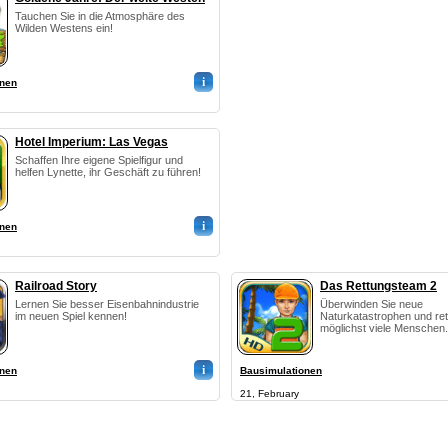
Tauchen Sie in die Atmosphäre des
Wilden Westens ein!
i
onen
Hotel Imperium: Las Vegas
Schaffen Ihre eigene Spielfigur und
helfen Lynette, ihr Geschäft zu führen!
i
onen
Railroad Story
Das Rettungsteam 2
Lernen Sie besser Eisenbahnindustrie
Überwinden Sie neue
im neuen Spiel kennen!
Naturkatastrophen und ret
möglichst viele Menschen.
i
onen
Bausimulationen
21, February