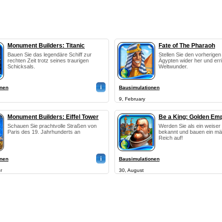
Monument Builders: Titanic
Fate of The Pharaoh
Bauen Sie das legendäre Schiff zur
Stellen Sie den vorherige
rechten Zeit trotz seines traurigen
Ägypten wider her und err
Schicksals.
Weltwunder.
i
onen
Bausimulationen
9, February
Monument Builders: Eiffel Tower
Be a King: Golden Emp
Schauen Sie prachtvolle Straßen von
Werden Sie als ein weiser
Paris des 19. Jahrhunderts an
bekannt und bauen ein mä
Reich auf!
i
onen
Bausimulationen
r
30, August