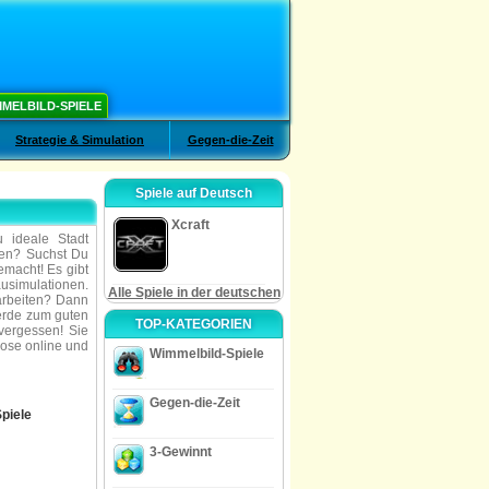
MELBILD-SPIELE
Strategie & Simulation
Gegen-die-Zeit
Spiele auf Deutsch
Xcraft
 ideale Stadt
den? Suchst Du
emacht! Es gibt
simulationen.
Alle Spiele in der deutschen
arbeiten? Dann
werde zum guten
TOP-KATEGORIEN
vergessen! Sie
lose online und
Wimmelbild-Spiele
Gegen-die-Zeit
piele
3-Gewinnt