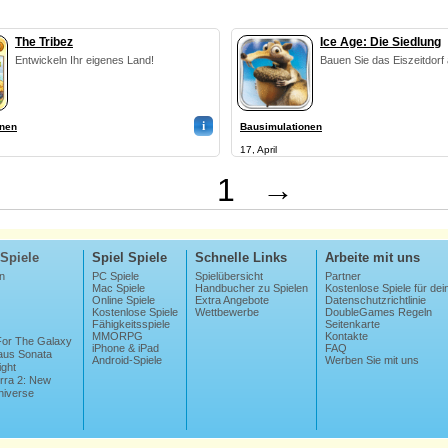
The Tribez
Ice Age: Die Siedlung
Entwickeln Ihr eigenes Land!
Bauen Sie das Eiszeitdorf 
i
onen
Bausimulationen
17, April
1
→
Spiele
Spiel Spiele
Schnelle Links
Arbeite mit uns
n
PC Spiele
Spielübersicht
Partner
Mac Spiele
Handbucher zu Spielen
Kostenlose Spiele für dei
Online Spiele
Extra Angebote
Datenschutzrichtlinie
Kostenlose Spiele
Wettbewerbe
DoubleGames Regeln
Fähigkeitsspiele
Seitenkarte
MMORPG
Kontakte
 For The Galaxy
iPhone & iPad
FAQ
us Sonata
Android-Spiele
Werben Sie mit uns
ight
erra 2: New
niverse