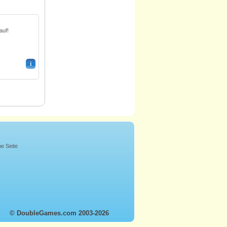
auf!
i
ne Seite
© DoubleGames.com 2003-2026