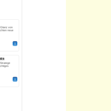
n Glanz von
ichten neue
i
ire
 Stratege
chtiges
i