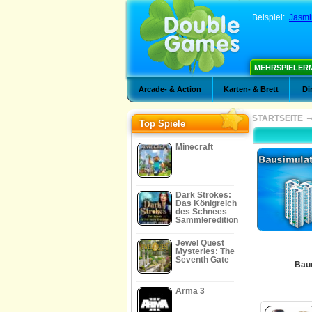
Beispiel:
Jasmi
MEHRSPIELER
Arcade- & Action
Karten- & Brett
Di
STARTSEITE
Top Spiele
Minecraft
Dark Strokes:
Das Königreich
des Schnees
Sammleredition
Jewel Quest
Mysteries: The
Seventh Gate
Baue
Arma 3