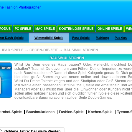
ne Fashion Photographer
MODUS
PC SPIELE
MAC SPIELE
KOSTENLOSE SPIELE
ONLINE SPIELE
WIM
ner Dash-Spiele
Wimmelbild-Spiele
Fest-Spiele
Mahjong
Puzzles
→
→
→
IPAD SPIELE
GEGEN-DIE-ZEIT
BAUSIMULATIONEN
BAUSIMULATIONEN
Willst Du Dein eigenes Haus bauen? Oder, vielleicht, möchtest Du
schaffen? Träumst Du davon, um zum Führer Deiner Imperium zu wer
nach Bausimulationen? Dann ist diese Spiel-Kategorie genau für Dich g
hier eine große Sammlung von neuen online und downloadbaren Bau
Willst Du Deine Talente zeigen und den Stadtplan oder Café-Shema er
los! Wähle einen passenden Ort für Aufbau, stelle die Arbeiter ein und 
Manager! Aber Du musst hier über die Einwohner oder Kunden nicht 
sollen alles nötiges haben und sich glücklich fühlen! Spiele diese kosten
downloadbare Bausimulationen auf der Seite DoubleGames.
rnhof-Spiele
Bausimulationen
Fashion-Spiele
Kochen-Spiele
Tycoon-S
Goldene Jahre: Der weite Westen