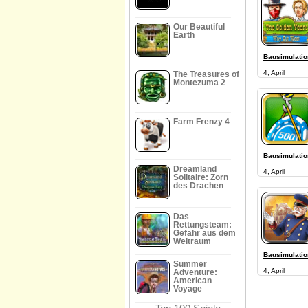
Our Beautiful
Earth
Bausimulati
4, April
The Treasures of
Montezuma 2
Farm Frenzy 4
Bausimulati
Dreamland
4, April
Solitaire: Zorn
des Drachen
Das
Rettungsteam:
Gefahr aus dem
Weltraum
Bausimulati
Summer
4, April
Adventure:
American
Voyage