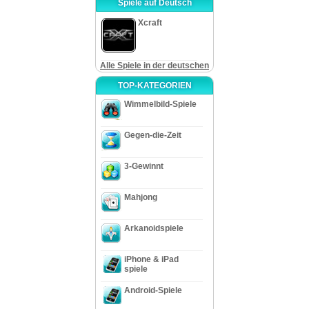
Spiele auf Deutsch
Xcraft
Alle Spiele in der deutschen
TOP-KATEGORIEN
Wimmelbild-Spiele
Gegen-die-Zeit
3-Gewinnt
Mahjong
Arkanoidspiele
iPhone & iPad
spiele
Android-Spiele