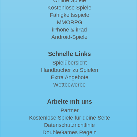
Online Spiele
Kostenlose Spiele
Fähigkeitsspiele
MMORPG
iPhone & iPad
Android-Spiele
Schnelle Links
Spielübersicht
Handbucher zu Spielen
Extra Angebote
Wettbewerbe
Arbeite mit uns
Partner
Kostenlose Spiele für deine Seite
Datenschutzrichtlinie
DoubleGames Regeln