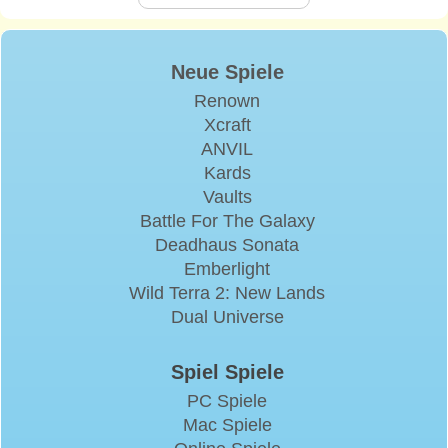
Neue Spiele
Renown
Xcraft
ANVIL
Kards
Vaults
Battle For The Galaxy
Deadhaus Sonata
Emberlight
Wild Terra 2: New Lands
Dual Universe
Spiel Spiele
PC Spiele
Mac Spiele