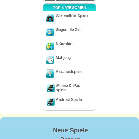
TOP-KATEGORIEN
Wimmelbild-Spiele
Gegen-die-Zeit
3-Gewinnt
Mahjong
Arkanoidspiele
iPhone & iPad
spiele
Android-Spiele
Neue Spiele