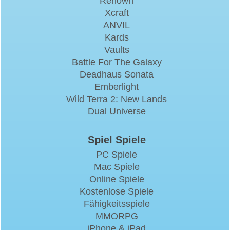
Renown
Xcraft
ANVIL
Kards
Vaults
Battle For The Galaxy
Deadhaus Sonata
Emberlight
Wild Terra 2: New Lands
Dual Universe
Spiel Spiele
PC Spiele
Mac Spiele
Online Spiele
Kostenlose Spiele
Fähigkeitsspiele
MMORPG
iPhone & iPad