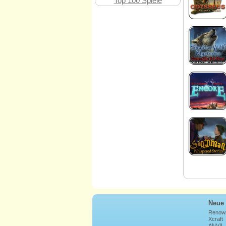
Top 100 Spiele
Neue 
Renow
Xcraft
ANVIL