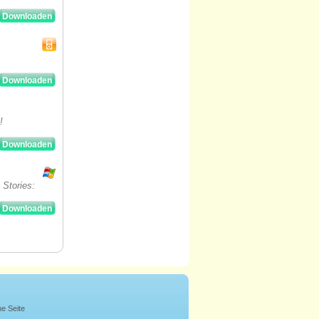
Downloaden
Downloaden
!
Downloaden
Stories:
Downloaden
ne Seite