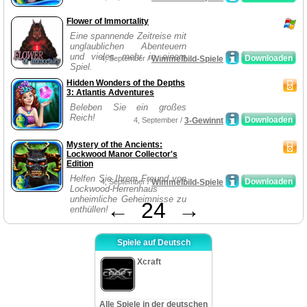
Flower of Immortality
Eine spannende Zeitreise mit
unglaublichen Abenteuern
und vieles mehr in einem
Downloaden
4, September /
Wimmelbild-Spiele
Spiel.
Hidden Wonders of the Depths
3: Atlantis Adventures
Beleben Sie ein großes
Reich!
Downloaden
4, September /
3-Gewinnt
Mystery of the Ancients:
Lockwood Manor Collector's
Edition
Helfen Sie Ihrem Freund von
Downloaden
4, September /
Wimmelbild-Spiele
Lockwood-Herrenhaus
unheimliche Geheimnisse zu
←
24
→
enthüllen!
Spiele auf Deutsch
Xcraft
Alle Spiele in der deutschen