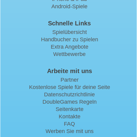
Android-Spiele
Schnelle Links
Spielübersicht
Handbucher zu Spielen
Extra Angebote
Wettbewerbe
Arbeite mit uns
Partner
Kostenlose Spiele für deine Seite
Datenschutzrichtlinie
DoubleGames Regeln
Seitenkarte
Kontakte
FAQ
Werben Sie mit uns