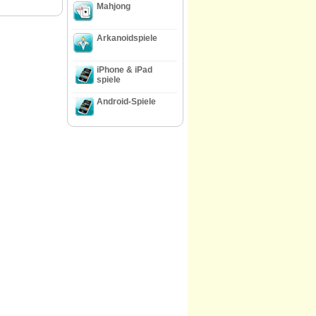
Mahjong
Arkanoidspiele
iPhone & iPad
spiele
Android-Spiele