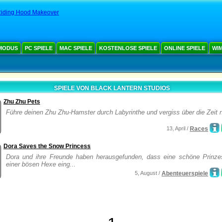
iding Hood Makeover
MODUS
PC SPIELE
MAC SPIELE
KOSTENLOSE SPIELE
ONLINE SPIELE
WIM
SPIELE VON BLACK LANTERN STUDIOS
Zhu Zhu Pets
Führe deinen Zhu Zhu-Hamster durch Labyrinthe und vergiss über die Zeit n
13, April /
Races
Dora Saves the Snow Princess
Dora und ihre Freunde haben herausgefunden, dass eine schöne Prinze
einer bösen Hexe eing...
5, August /
Abenteuerspiele