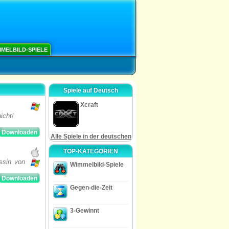
MELBILD-SPIELE
Spiele auf Deutsch
Xcraft
icht!
Downloaden
Alle Spiele in der deutschen
TOP-KATEGORIEN
ssin von
Wimmelbild-Spiele
Downloaden
Gegen-die-Zeit
3-Gewinnt