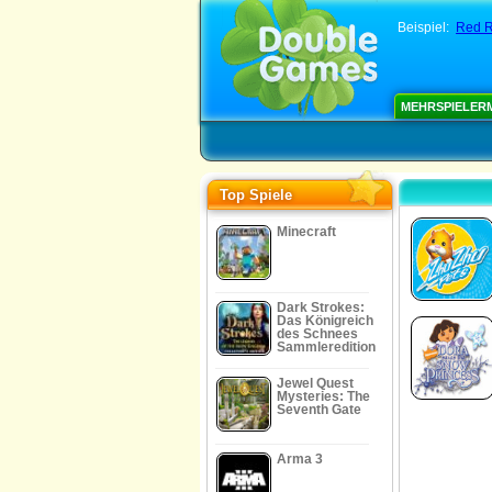
Beispiel:
Red R
MEHRSPIELER
Top Spiele
Minecraft
Dark Strokes:
Das Königreich
des Schnees
Sammleredition
Jewel Quest
Mysteries: The
Seventh Gate
Arma 3